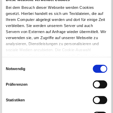
Bei dem Besuch dieser Webseite werden Cookies
gesetzt. Hierbei handelt es sich um Textdateien, die auf
Bürgerbeteiligung
Ihrem Computer abgelegt werden und dort für einige Zeit
Online-Beteiligungsportal der
verbleiben. Sie werden unserem Server und auch
Stadtverwaltung
Servern von Externen auf Anfrage wieder übermittelt. Wir
verwenden sie, um Zugriffe auf unserer Webseite zu
Bauleitplanung: Für Bürger*innen gibt
analysieren, Dienstleistungen zu personalisieren und
es Möglichkeiten, sich an
soziale Medien anzubieten. Die Cookie-Auswahl
Bebauungsplänen und Änderungen zum
„Notwendige Cookies“ ist voreingestellt. Darüber hinaus
Flächennutzungsplan zu beteiligen.
gibt es Cookies und Dienstleister, die Daten in
Einwilligungsauswahl
Drittländern (USA) mit unzureichendem
Aktuelle Bürgerbeteiligungen zu
Notwendig
Bebauungsplänen finden Sie hier.
Datenschutzniveau verarbeiten. Es besteht die Gefahr,
dass diese zu Kontroll- und Überwachungszwecken von
Präferenzen
Aktuelle Bürgerbeteiligungen zu
anderen missbraucht werden, ohne dass Sie sich mit
Flächennutzungsplan-Änderungen finden
einem Rechtsbehelf hiervor schützen können. Welche
Sie hier.
Arten von Cookies genau gesetzt werden, wie lang sie
Statistiken
gespeichert werden, von wem sie gesetzt wurden und
Lebenslagen
wie Sie dies verhindern können, können Sie unter