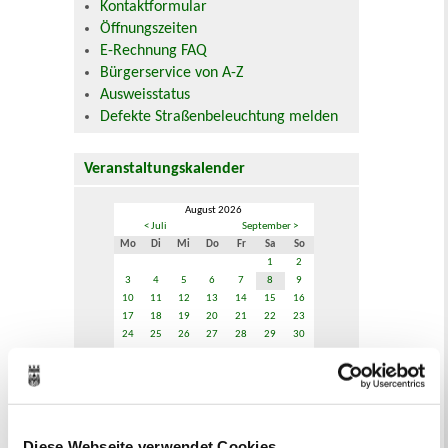
Kontaktformular
Öffnungszeiten
E-Rechnung FAQ
Bürgerservice von A-Z
Ausweisstatus
Defekte Straßenbeleuchtung melden
Veranstaltungskalender
August 2026
< Juli
September >
Mo
Di
Mi
Do
Fr
Sa
So
1
2
3
4
5
6
7
8
9
10
11
12
13
14
15
16
17
18
19
20
21
22
23
24
25
26
27
28
29
30
31
Veranstaltungskategorie
Diese Webseite verwendet Cookies
Zur Veranstaltungssuche