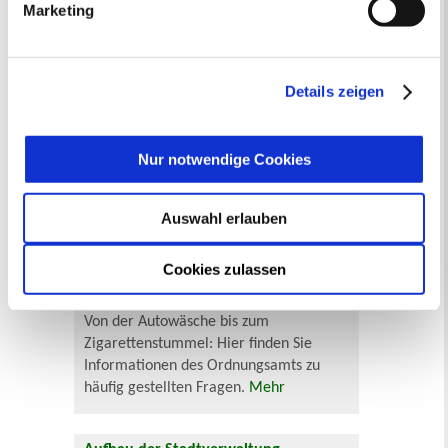
Marketing
„Details anzeigen“ erfahren oder der
Neu in Recklinghausen
Heiraten
Datenschutzerklärung
entnehmen. Die von Ihnen
Geburt
Sterbefall
Umzug
Gewerbe
getroffene Auswahl der gewünschten Cookies kann
Behinderung
Arbeitslos
Senioren und Pflege
jederzeit mit Wirkung für die Zukunft angepasst oder
Details zeigen
Finanzielle und soziale Notlagen
widerrufen
werden.
Rund ums Ordnungsamt - Fragen von
Nur notwendige Cookies
A bis Z
Auswahl erlauben
Cookies zulassen
Von der Autowäsche bis zum
Zigarettenstummel: Hier finden Sie
Informationen des Ordnungsamts zu
häufig gestellten Fragen.
Mehr