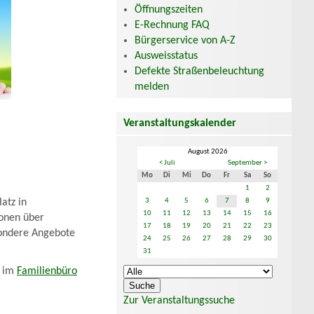
Öffnungszeiten
E-Rechnung FAQ
Bürgerservice von A-Z
Ausweisstatus
Defekte Straßenbeleuchtung
melden
Veranstaltungskalender
August 2026
< Juli
September >
Mo
Di
Mi
Do
Fr
Sa
So
1
2
atz in
3
4
5
6
7
8
9
10
11
12
13
14
15
16
ionen über
17
18
19
20
21
22
23
ondere Angebote
24
25
26
27
28
29
30
31
r im
Familienbüro
Zur Veranstaltungssuche