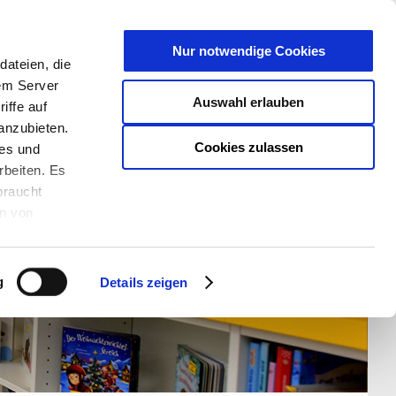
T
Nur notwendige Cookies
ateien, die
S/W - ANSICHT:
SCHRIFTGRÖßE:
rem Server
Auswahl erlauben
iffe auf
anzubieten.
Cookies zulassen
ies und
rbeiten. Es
braucht
en von
rden und wie
ookies kann
g
Details zeigen