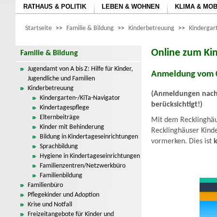
RATHAUS & POLITIK
LEBEN & WOHNEN
KLIMA & MOB
Startseite
>>
Familie & Bildung
>>
Kinderbetreuung
>>
Kindergar
Online zum Kin
Familie & Bildung
Jugendamt von A bis Z: Hilfe für Kinder,
Anmeldung vom 01
Jugendliche und Familien
Kinderbetreuung
(Anmeldungen nach 
Kindergarten-/KiTa-Navigator
berücksichtigt!)
Kindertagespflege
Elternbeiträge
Mit dem Recklinghäus
Kinder mit Behinderung
Recklinghäuser Kinde
Bildung in Kindertageseinrichtungen
vormerken. Dies ist
Sprachbildung
Hygiene in Kindertageseinrichtungen
Familienzentren/Netzwerkbüro
Familienbildung
Familienbüro
Pflegekinder und Adoption
Krise und Notfall
Freizeitangebote für Kinder und