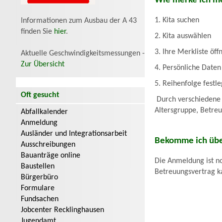
Wie merke ich mei
1. Kita suchen
Informationen zum Ausbau der A 43
finden Sie
hier
.
2. Kita auswählen
3. Ihre Merkliste öff
Aktuelle Geschwindigkeitsmessungen -
Zur Übersicht
4. Persönliche Date
5. Reihenfolge festle
Oft gesucht
Durch verschiedene K
Altersgruppe, Betreu
Abfallkalender
Anmeldung
Ausländer und Integrationsarbeit
Bekomme ich über
Ausschreibungen
Bauanträge online
Die Anmeldung ist 
Baustellen
Betreuungsvertrag ka
Bürgerbüro
Formulare
Fundsachen
Jobcenter Recklinghausen
Jugendamt