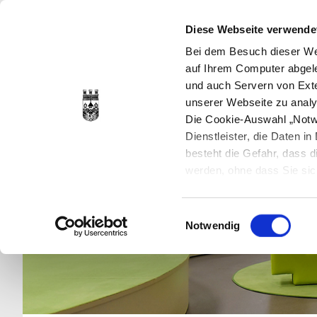
Diese Webseite verwende
Bei dem Besuch dieser Web
auf Ihrem Computer abgele
und auch Servern von Exte
unserer Webseite zu analy
Die Cookie-Auswahl „Notwe
Dienstleister, die Daten 
besteht die Gefahr, dass
werden, ohne dass Sie sic
Cookies genau gesetzt wer
Sie dies verhindern können
Einwilligungsauswahl
Datenschutzerklärung
en
Notwendig
jederzeit mit Wirkung für 