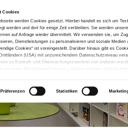
STARTSEITE
KONTAKT
STADTPLAN
PRESSE
KARRIERE
ÜBERSICH
t Cookies
seite werden Cookies gesetzt. Hierbei handelt es sich um Textd
gt werden und dort für einige Zeit verbleiben. Sie werden unse
rnen auf Anfrage wieder übermittelt. Wir verwenden sie, um Zugr
sieren, Dienstleistungen zu personalisieren und soziale Medien 
ndige Cookies“ ist voreingestellt. Darüber hinaus gibt es Cook
in Drittländern (USA) mit unzureichendem Datenschutzniveau vera
 diese zu Kontroll- und Überwachungszwecken von anderen miss
h mit einem Rechtsbehelf hiervor schützen können. Welche Art
den, wie lang sie gespeichert werden, von wem sie gesetzt wu
, können Sie unter „Details anzeigen“ erfahren oder der
tnehmen. Die von Ihnen getroffene Auswahl der gewünschten C
Präferenzen
Statistiken
Marketin
die Zukunft angepasst oder
widerrufen
werden.