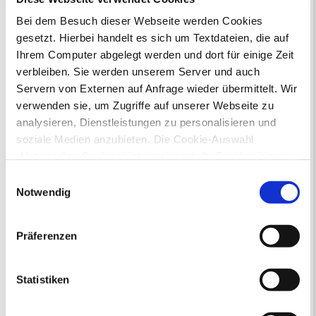
Bei dem Besuch dieser Webseite werden Cookies
gesetzt. Hierbei handelt es sich um Textdateien, die auf
Bürgerbeteiligung
Ihrem Computer abgelegt werden und dort für einige Zeit
Online-Beteiligungsportal der
verbleiben. Sie werden unserem Server und auch
Stadtverwaltung
Servern von Externen auf Anfrage wieder übermittelt. Wir
verwenden sie, um Zugriffe auf unserer Webseite zu
Bauleitplanung: Für Bürger*innen gibt
analysieren, Dienstleistungen zu personalisieren und
es Möglichkeiten, sich an
soziale Medien anzubieten. Die Cookie-Auswahl
Bebauungsplänen und Änderungen zum
„Notwendige Cookies“ ist voreingestellt. Darüber hinaus
Flächennutzungsplan zu beteiligen.
gibt es Cookies und Dienstleister, die Daten in
Einwilligungsauswahl
Drittländern (USA) mit unzureichendem
Aktuelle Bürgerbeteiligungen zu
Notwendig
Bebauungsplänen finden Sie hier.
Datenschutzniveau verarbeiten. Es besteht die Gefahr,
dass diese zu Kontroll- und Überwachungszwecken von
Präferenzen
Aktuelle Bürgerbeteiligungen zu
anderen missbraucht werden, ohne dass Sie sich mit
Flächennutzungsplan-Änderungen finden
einem Rechtsbehelf hiervor schützen können. Welche
Sie hier.
Arten von Cookies genau gesetzt werden, wie lang sie
Statistiken
gespeichert werden, von wem sie gesetzt wurden und
Lebenslagen
wie Sie dies verhindern können, können Sie unter