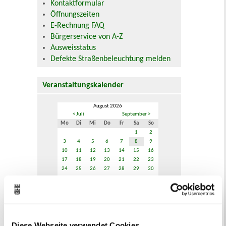
Kontaktformular
Öffnungszeiten
E-Rechnung FAQ
Bürgerservice von A-Z
Ausweisstatus
Defekte Straßenbeleuchtung melden
Veranstaltungskalender
August 2026
< Juli
September >
Mo
Di
Mi
Do
Fr
Sa
So
1
2
3
4
5
6
7
8
9
10
11
12
13
14
15
16
17
18
19
20
21
22
23
24
25
26
27
28
29
30
31
Veranstaltungskategorie
Diese Webseite verwendet Cookies
Zur Veranstaltungssuche