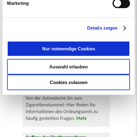
Marketing
„Details anzeigen“ erfahren oder der
Neu in Recklinghausen
Heiraten
Datenschutzerklärung
entnehmen. Die von Ihnen
Geburt
Sterbefall
Umzug
Gewerbe
getroffene Auswahl der gewünschten Cookies kann
Behinderung
Arbeitslos
Senioren und Pflege
jederzeit mit Wirkung für die Zukunft angepasst oder
Details zeigen
Finanzielle und soziale Notlagen
widerrufen
werden.
Rund ums Ordnungsamt - Fragen von
Nur notwendige Cookies
A bis Z
Auswahl erlauben
Cookies zulassen
Von der Autowäsche bis zum
Zigarettenstummel: Hier finden Sie
Informationen des Ordnungsamts zu
häufig gestellten Fragen.
Mehr