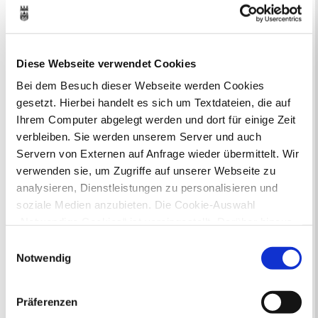
Online-Beteiligungsportal der
Stadtverwaltung
Bauleitplanung: Für Bürger*innen gibt
Diese Webseite verwendet Cookies
es Möglichkeiten, sich an
Bebauungsplänen und Änderungen zum
Bei dem Besuch dieser Webseite werden Cookies
Flächennutzungsplan zu beteiligen.
gesetzt. Hierbei handelt es sich um Textdateien, die auf
Ihrem Computer abgelegt werden und dort für einige Zeit
Aktuelle Bürgerbeteiligungen zu
verbleiben. Sie werden unserem Server und auch
Bebauungsplänen finden Sie hier.
Servern von Externen auf Anfrage wieder übermittelt. Wir
verwenden sie, um Zugriffe auf unserer Webseite zu
Aktuelle Bürgerbeteiligungen zu
analysieren, Dienstleistungen zu personalisieren und
Flächennutzungsplan-Änderungen finden
soziale Medien anzubieten. Die Cookie-Auswahl
Sie hier.
„Notwendige Cookies“ ist voreingestellt. Darüber hinaus
gibt es Cookies und Dienstleister, die Daten in
Einwilligungsauswahl
Lebenslagen
Drittländern (USA) mit unzureichendem
Notwendig
Neu in Recklinghausen
Heiraten
Datenschutzniveau verarbeiten. Es besteht die Gefahr,
Geburt
Sterbefall
Umzug
Gewerbe
dass diese zu Kontroll- und Überwachungszwecken von
Behinderung
Arbeitslos
Präferenzen
anderen missbraucht werden, ohne dass Sie sich mit
Senioren und Pflege