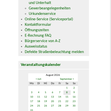
und Unterhalt
Gewerbeangelegenheiten
Urkundenservice
Online-Service (Serviceportal)
Kontaktformular
Öffnungszeiten
E-Rechnung FAQ
Bürgerservice von A-Z
Ausweisstatus
Defekte Straßenbeleuchtung melden
Veranstaltungskalender
August 2026
< Juli
September >
Mo
Di
Mi
Do
Fr
Sa
So
1
2
3
4
5
6
7
8
9
10
11
12
13
14
15
16
17
18
19
20
21
22
23
24
25
26
27
28
29
30
31