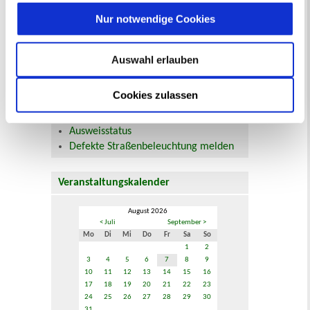
und Unterhalt
Nur notwendige Cookies
Gewerbeangelegenheiten
Urkundenservice
Online-Service (Serviceportal)
Auswahl erlauben
Kontaktformular
Öffnungszeiten
Cookies zulassen
E-Rechnung FAQ
Bürgerservice von A-Z
Ausweisstatus
Defekte Straßenbeleuchtung melden
Veranstaltungskalender
August 2026
< Juli
September >
Mo
Di
Mi
Do
Fr
Sa
So
1
2
3
4
5
6
7
8
9
10
11
12
13
14
15
16
17
18
19
20
21
22
23
24
25
26
27
28
29
30
31