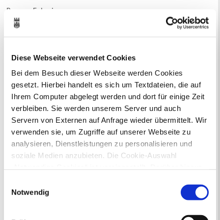
Berger
,
Ephraim
Geboren am
10.10.1889
weitere Details
Berger
,
Ernst
Diese Webseite verwendet Cookies
Geboren am
24.11.1903
Bei dem Besuch dieser Webseite werden Cookies
weitere Details
gesetzt. Hierbei handelt es sich um Textdateien, die auf
Bergmeier
,
Antonia
Ihrem Computer abgelegt werden und dort für einige Zeit
Geboren am
25.06.1896
verbleiben. Sie werden unserem Server und auch
weitere Details
Servern von Externen auf Anfrage wieder übermittelt. Wir
verwenden sie, um Zugriffe auf unserer Webseite zu
Bergwerk
,
Gustel, geb. Schaffer
analysieren, Dienstleistungen zu personalisieren und
Geboren am
22.02.1900
soziale Medien anzubieten. Die Cookie-Auswahl
weitere Details
„Notwendige Cookies“ ist voreingestellt. Darüber hinaus
gibt es Cookies und Dienstleister, die Daten in
Bergwerk
,
Bernd
Einwilligungsauswahl
Geboren am
12.11.1901
Drittländern (USA) mit unzureichendem
Notwendig
weitere Details
Datenschutzniveau verarbeiten. Es besteht die Gefahr,
dass diese zu Kontroll- und Überwachungszwecken von