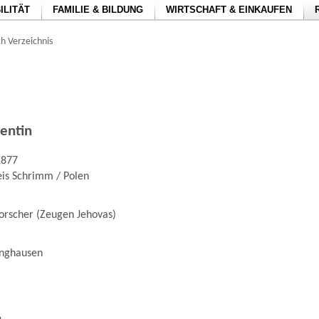
ILITÄT
FAMILIE & BILDUNG
WIRTSCHAFT & EINKAUFEN
h Verzeichnis
lentin
1877
eis Schrimm / Polen
forscher (Zeugen Jehovas)
inghausen