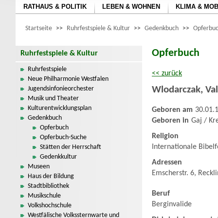
RATHAUS & POLITIK
LEBEN & WOHNEN
KLIMA & MOB
Startseite
>>
Ruhrfestspiele & Kultur
>>
Gedenkbuch
>>
Opferbuc
Opferbuch
Ruhrfestspiele & Kultur
Ruhrfestspiele
<< zurück
Neue Philharmonie Westfalen
Wlodarczak
,
Va
Jugendsinfonieorchester
Musik und Theater
Kulturentwicklungsplan
Geboren am
30.01.
Gedenkbuch
Geboren in
Gaj / Kr
Opferbuch
Religion
Opferbuch-Suche
Internationale Bibel
Stätten der Herrschaft
Gedenkkultur
Adressen
Museen
Emscherstr. 6, Reckl
Haus der Bildung
Stadtbibliothek
Beruf
Musikschule
Berginvalide
Volkshochschule
Westfälische Volkssternwarte und