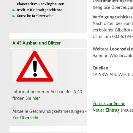
Diskriminierungssta
Planetarium Recklinghausen
Religiöse Überzeugu
Institut für Stadtgeschichte
Kunst im Kreisverkehr
Verfolgungsschicksa
Nach Urteil des Son
verbotener Bibelfors
Urteil am 03.06.194
A 43-Ausbau und Blitzer
Weitere Lebensdat
Valentin Wlodarczak
Quellen
LA NRW Abt. Westf. 
Informationen zum Ausbau der A 43
finden Sie
hier
.
Zurück zur Suche
Neuer Eintrag
(neues
Aktuelle Geschwindigkeitsmessungen -
Zur Übersicht