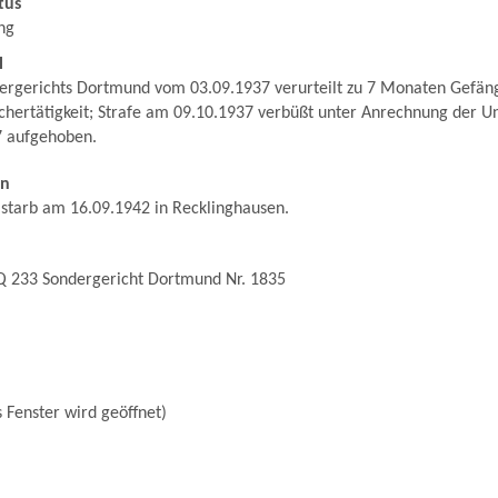
tus
ng
l
dergerichts Dortmund vom 03.09.1937 verurteilt zu 7 Monaten Gefän
chertätigkeit; Strafe am 09.10.1937 verbüßt unter Anrechnung der U
7 aufgehoben.
en
 starb am 16.09.1942 in Recklinghausen.
Q 233 Sondergericht Dortmund Nr. 1835
 Fenster wird geöffnet)