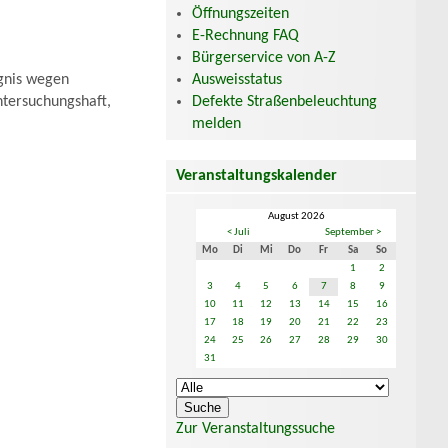
Öffnungszeiten
E-Rechnung FAQ
Bürgerservice von A-Z
Ausweisstatus
gnis wegen
Defekte Straßenbeleuchtung
ntersuchungshaft,
melden
Veranstaltungskalender
August 2026
< Juli
September >
Mo
Di
Mi
Do
Fr
Sa
So
1
2
3
4
5
6
7
8
9
10
11
12
13
14
15
16
17
18
19
20
21
22
23
24
25
26
27
28
29
30
31
Zur Veranstaltungssuche