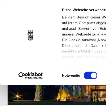
Diese Webseite verwende
Bei dem Besuch dieser Web
auf Ihrem Computer abgele
und auch Servern von Exte
unserer Webseite zu analy
Die Cookie-Auswahl „Notwe
Dienstleister, die Daten 
besteht die Gefahr, dass
werden, ohne dass Sie sic
Cookies genau gesetzt wer
Sie dies verhindern können
Einwilligungsauswahl
Datenschutzerklärung
en
Notwendig
jederzeit mit Wirkung für 