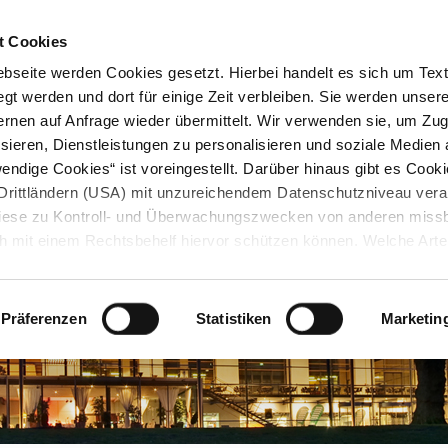
STARTSEITE
KONTAKT
STADTPLAN
PRESSE
KARRIERE
ÜBERSICH
t Cookies
seite werden Cookies gesetzt. Hierbei handelt es sich um Textd
gt werden und dort für einige Zeit verbleiben. Sie werden unse
rnen auf Anfrage wieder übermittelt. Wir verwenden sie, um Zugr
sieren, Dienstleistungen zu personalisieren und soziale Medien 
ndige Cookies“ ist voreingestellt. Darüber hinaus gibt es Cook
in Drittländern (USA) mit unzureichendem Datenschutzniveau vera
 diese zu Kontroll- und Überwachungszwecken von anderen miss
h mit einem Rechtsbehelf hiervor schützen können. Welche Art
den, wie lang sie gespeichert werden, von wem sie gesetzt wu
, können Sie unter „Details anzeigen“ erfahren oder der
tnehmen. Die von Ihnen getroffene Auswahl der gewünschten C
Präferenzen
Statistiken
Marketin
die Zukunft angepasst oder
widerrufen
werden.