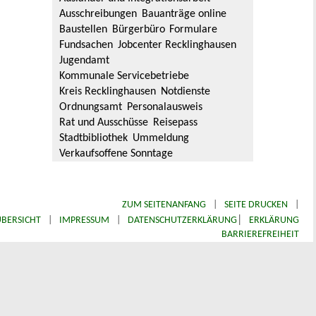
Ausschreibungen
Bauanträge online
Baustellen
Bürgerbüro
Formulare
Fundsachen
Jobcenter Recklinghausen
Jugendamt
Kommunale Servicebetriebe
Kreis Recklinghausen
Notdienste
Ordnungsamt
Personalausweis
Rat und Ausschüsse
Reisepass
Stadtbibliothek
Ummeldung
Verkaufsoffene Sonntage
ZUM SEITENANFANG
|
SEITE DRUCKEN
|
|
BERSICHT
|
IMPRESSUM
|
DATENSCHUTZERKLÄRUNG
ERKLÄRUNG
BARRIEREFREIHEIT