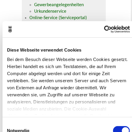
Gewerbeangelegenheiten
Urkundenservice
Online-Service (Serviceportal)
Kontaktformular
Öffnungszeiten
E-Rechnung FAQ
Bürgerservice von A-Z
Diese Webseite verwendet Cookies
Ausweisstatus
Defekte Straßenbeleuchtung melden
Bei dem Besuch dieser Webseite werden Cookies gesetzt.
Hierbei handelt es sich um Textdateien, die auf Ihrem
Veranstaltungskalender
Computer abgelegt werden und dort für einige Zeit
verbleiben. Sie werden unserem Server und auch Servern
August 2026
von Externen auf Anfrage wieder übermittelt. Wir
< Juli
September >
verwenden sie, um Zugriffe auf unserer Webseite zu
Mo
Di
Mi
Do
Fr
Sa
So
1
2
analysieren, Dienstleistungen zu personalisieren und
3
4
5
6
7
8
9
soziale Medien anzubieten. Die Cookie-Auswahl
10
11
12
13
14
15
16
„Notwendige Cookies“ ist voreingestellt. Darüber hinaus
17
18
19
20
21
22
23
24
25
26
27
28
29
30
gibt es Cookies und Dienstleister, die Daten in Drittländern
Einwilligungsauswahl
31
(USA) mit unzureichendem Datenschutzniveau verarbeiten.
Notwendig