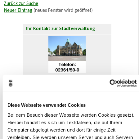
Zurück zur Suche
Neuer Eintrag
(neues Fenster wird geöffnet)
Ihr Kontakt zur Stadtverwaltung
Online-Terminvergabe
Ausländerangelegenheiten
Beurkundung Vaterschaft, Sorge
und Unterhalt
Diese Webseite verwendet Cookies
Gewerbeangelegenheiten
Urkundenservice
Bei dem Besuch dieser Webseite werden Cookies gesetzt.
Online-Service (Serviceportal)
Hierbei handelt es sich um Textdateien, die auf Ihrem
Kontaktformular
Computer abgelegt werden und dort für einige Zeit
Öffnungszeiten
verbleiben. Sie werden unserem Server und auch Servern