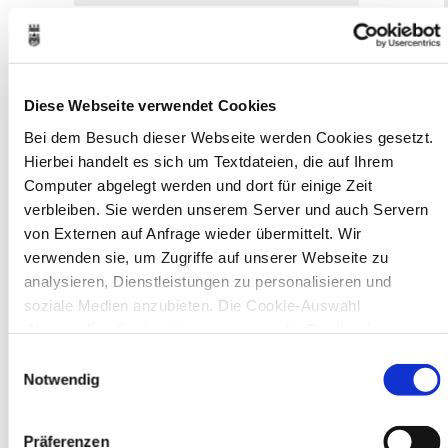
Museen
Diese Webseite verwendet Cookies
Bei dem Besuch dieser Webseite werden Cookies gesetzt.
Hierbei handelt es sich um Textdateien, die auf Ihrem
In Recklinghausen gibt es verschiedene
Computer abgelegt werden und dort für einige Zeit
Museen zu entdecken, darunter das
verbleiben. Sie werden unserem Server und auch Servern
Ikonen-Museum und die
von Externen auf Anfrage wieder übermittelt. Wir
Kunsthalle.
Mehr
verwenden sie, um Zugriffe auf unserer Webseite zu
analysieren, Dienstleistungen zu personalisieren und
soziale Medien anzubieten. Die Cookie-Auswahl
Bürgerbeteiligung
„Notwendige Cookies“ ist voreingestellt. Darüber hinaus
Online-Beteiligungsportal der
gibt es Cookies und Dienstleister, die Daten in Drittländern
Einwilligungsauswahl
Stadtverwaltung
(USA) mit unzureichendem Datenschutzniveau verarbeiten.
Notwendig
Es besteht die Gefahr, dass diese zu Kontroll- und
Bauleitplanung: Für Bürger*innen gibt
Überwachungszwecken von anderen missbraucht werden,
es Möglichkeiten, sich an
Präferenzen