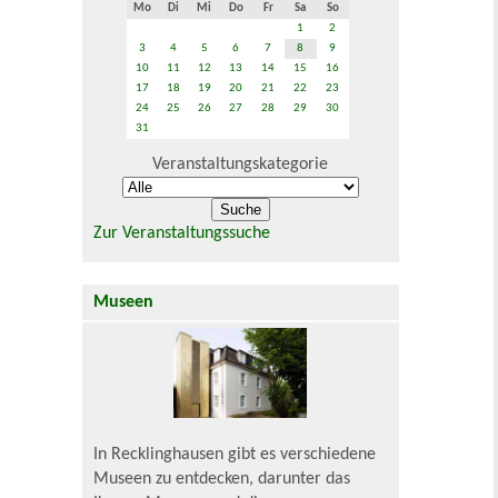
Mo
Di
Mi
Do
Fr
Sa
So
1
2
3
4
5
6
7
8
9
10
11
12
13
14
15
16
17
18
19
20
21
22
23
24
25
26
27
28
29
30
31
Veranstaltungskategorie
Zur Veranstaltungssuche
Museen
In Recklinghausen gibt es verschiedene
Museen zu entdecken, darunter das