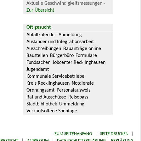
Aktuelle Geschwindigkeitsmessungen -
Zur Übersicht
Oft gesucht
Abfallkalender
Anmeldung
Ausländer und Integrationsarbeit
Ausschreibungen
Bauanträge online
Baustellen
Bürgerbüro
Formulare
Fundsachen
Jobcenter Recklinghausen
Jugendamt
Kommunale Servicebetriebe
Kreis Recklinghausen
Notdienste
Ordnungsamt
Personalausweis
Rat und Ausschüsse
Reisepass
Stadtbibliothek
Ummeldung
Verkaufsoffene Sonntage
ZUM SEITENANFANG
|
SEITE DRUCKEN
|
|
BERSICHT
|
IMPRESSUM
|
DATENSCHUTZERKLÄRUNG
ERKLÄRUNG