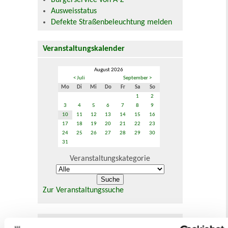
Bürgerservice von A-Z
Ausweisstatus
Defekte Straßenbeleuchtung melden
Veranstaltungskalender
August 2026
< Juli
September >
Mo
Di
Mi
Do
Fr
Sa
So
1
2
3
4
5
6
7
8
9
10
11
12
13
14
15
16
17
18
19
20
21
22
23
24
25
26
27
28
29
30
31
Veranstaltungskategorie
Zur Veranstaltungssuche
Museen