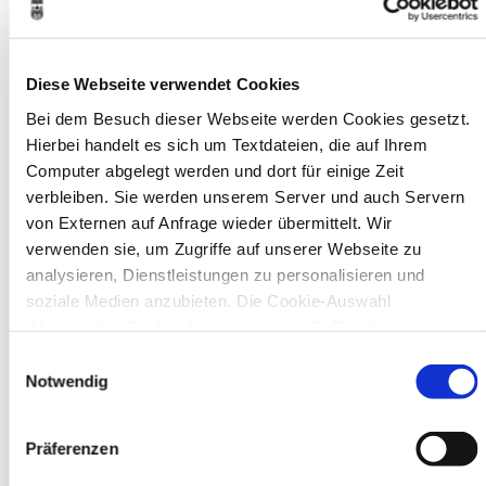
Diese Webseite verwendet Cookies
Bei dem Besuch dieser Webseite werden Cookies gesetzt.
In Recklinghausen gibt es verschiedene
Hierbei handelt es sich um Textdateien, die auf Ihrem
Museen zu entdecken, darunter das
Computer abgelegt werden und dort für einige Zeit
Ikonen-Museum und die
verbleiben. Sie werden unserem Server und auch Servern
Kunsthalle.
Mehr
von Externen auf Anfrage wieder übermittelt. Wir
verwenden sie, um Zugriffe auf unserer Webseite zu
analysieren, Dienstleistungen zu personalisieren und
Bürgerbeteiligung
soziale Medien anzubieten. Die Cookie-Auswahl
Online-Beteiligungsportal der
„Notwendige Cookies“ ist voreingestellt. Darüber hinaus
Stadtverwaltung
gibt es Cookies und Dienstleister, die Daten in Drittländern
Einwilligungsauswahl
(USA) mit unzureichendem Datenschutzniveau verarbeiten.
Notwendig
Bauleitplanung: Für Bürger*innen gibt
Es besteht die Gefahr, dass diese zu Kontroll- und
es Möglichkeiten, sich an
Überwachungszwecken von anderen missbraucht werden,
Bebauungsplänen und Änderungen zum
Präferenzen
Flächennutzungsplan zu beteiligen.
ohne dass Sie sich mit einem Rechtsbehelf hiervor
schützen können. Welche Arten von Cookies genau gesetzt