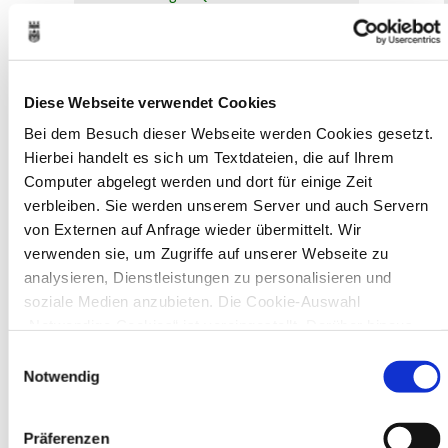
Bürgerservice von A-Z
Ausweisstatus
Defekte Straßenbeleuchtung melden
Diese Webseite verwendet Cookies
Veranstaltungskalender
Bei dem Besuch dieser Webseite werden Cookies gesetzt.
Hierbei handelt es sich um Textdateien, die auf Ihrem
August 2026
< Juli
September >
Computer abgelegt werden und dort für einige Zeit
Mo
Di
Mi
Do
Fr
Sa
So
verbleiben. Sie werden unserem Server und auch Servern
1
2
3
4
5
6
7
8
9
von Externen auf Anfrage wieder übermittelt. Wir
10
11
12
13
14
15
16
verwenden sie, um Zugriffe auf unserer Webseite zu
17
18
19
20
21
22
23
analysieren, Dienstleistungen zu personalisieren und
24
25
26
27
28
29
30
31
soziale Medien anzubieten. Die Cookie-Auswahl
„Notwendige Cookies“ ist voreingestellt. Darüber hinaus
Veranstaltungskategorie
gibt es Cookies und Dienstleister, die Daten in Drittländern
Einwilligungsauswahl
(USA) mit unzureichendem Datenschutzniveau verarbeiten.
Notwendig
Zur Veranstaltungssuche
Es besteht die Gefahr, dass diese zu Kontroll- und
Überwachungszwecken von anderen missbraucht werden,
Präferenzen
ohne dass Sie sich mit einem Rechtsbehelf hiervor