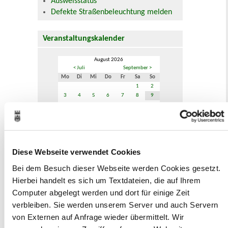
Ausweisstatus
Defekte Straßenbeleuchtung melden
Veranstaltungskalender
August 2026
< Juli
September >
Mo
Di
Mi
Do
Fr
Sa
So
1
2
3
4
5
6
7
8
9
10
11
12
13
14
15
16
17
18
19
20
21
22
23
24
25
26
27
28
29
30
31
Veranstaltungskategorie
Diese Webseite verwendet Cookies
Bei dem Besuch dieser Webseite werden Cookies gesetzt.
Hierbei handelt es sich um Textdateien, die auf Ihrem
Zur Veranstaltungssuche
Computer abgelegt werden und dort für einige Zeit
verbleiben. Sie werden unserem Server und auch Servern
Museen
von Externen auf Anfrage wieder übermittelt. Wir