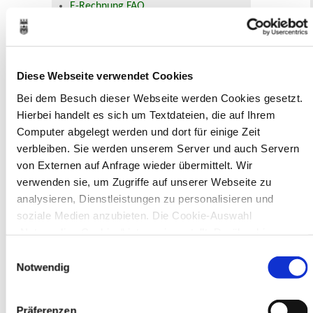
E-Rechnung FAQ
Bürgerservice von A-Z
Ausweisstatus
Defekte Straßenbeleuchtung melden
Diese Webseite verwendet Cookies
Veranstaltungskalender
Bei dem Besuch dieser Webseite werden Cookies gesetzt.
Hierbei handelt es sich um Textdateien, die auf Ihrem
August 2026
Computer abgelegt werden und dort für einige Zeit
< Juli
September >
Mo
Di
Mi
Do
Fr
Sa
So
verbleiben. Sie werden unserem Server und auch Servern
1
2
von Externen auf Anfrage wieder übermittelt. Wir
3
4
5
6
7
8
9
verwenden sie, um Zugriffe auf unserer Webseite zu
10
11
12
13
14
15
16
17
18
19
20
21
22
23
analysieren, Dienstleistungen zu personalisieren und
24
25
26
27
28
29
30
soziale Medien anzubieten. Die Cookie-Auswahl
31
„Notwendige Cookies“ ist voreingestellt. Darüber hinaus
Veranstaltungskategorie
gibt es Cookies und Dienstleister, die Daten in Drittländern
Einwilligungsauswahl
(USA) mit unzureichendem Datenschutzniveau verarbeiten.
Notwendig
Es besteht die Gefahr, dass diese zu Kontroll- und
Zur Veranstaltungssuche
Überwachungszwecken von anderen missbraucht werden,
Präferenzen