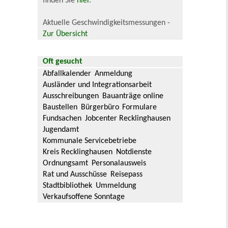
finden Sie
hier
.
Aktuelle Geschwindigkeitsmessungen -
Zur Übersicht
Oft gesucht
Abfallkalender
Anmeldung
Ausländer und Integrationsarbeit
Ausschreibungen
Bauanträge online
Baustellen
Bürgerbüro
Formulare
Fundsachen
Jobcenter Recklinghausen
Jugendamt
Kommunale Servicebetriebe
Kreis Recklinghausen
Notdienste
Ordnungsamt
Personalausweis
Rat und Ausschüsse
Reisepass
Stadtbibliothek
Ummeldung
Verkaufsoffene Sonntage