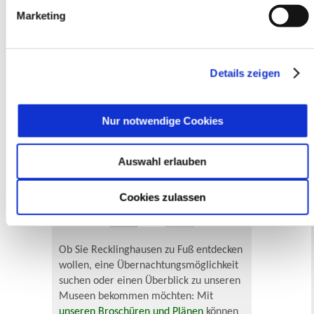
können Sie unter „Details anzeigen“ erfahren oder der
Marketing
Datenschutzerklärung
entnehmen. Die von Ihnen
Lebenslagen
getroffene Auswahl der gewünschten Cookies kann
jederzeit mit Wirkung für die Zukunft angepasst oder
Neu in Recklinghausen
Heiraten
widerrufen
werden.
Geburt
Sterbefall
Umzug
Gewerbe
Details zeigen
Behinderung
Arbeitslos
Senioren und Pflege
Finanzielle und soziale Notlagen
Nur notwendige Cookies
Broschüren und Pläne
Auswahl erlauben
Cookies zulassen
Ob Sie Recklinghausen zu Fuß entdecken
wollen, eine Übernachtungsmöglichkeit
suchen oder einen Überblick zu unseren
Museen bekommen möchten: Mit
unseren Broschüren und Plänen
können