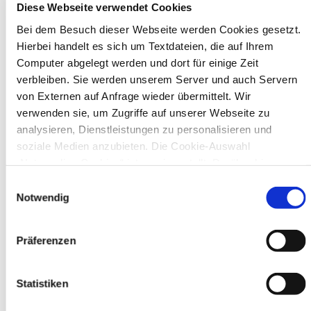
Diese Webseite verwendet Cookies
Museen zu entdecken, darunter das
Ikonen-Museum und die
Bei dem Besuch dieser Webseite werden Cookies gesetzt.
Kunsthalle.
Mehr
Hierbei handelt es sich um Textdateien, die auf Ihrem
Computer abgelegt werden und dort für einige Zeit
verbleiben. Sie werden unserem Server und auch Servern
Bürgerbeteiligung
von Externen auf Anfrage wieder übermittelt. Wir
Online-Beteiligungsportal der
verwenden sie, um Zugriffe auf unserer Webseite zu
Stadtverwaltung
analysieren, Dienstleistungen zu personalisieren und
soziale Medien anzubieten. Die Cookie-Auswahl
Bauleitplanung: Für Bürger*innen gibt
„Notwendige Cookies“ ist voreingestellt. Darüber hinaus
es Möglichkeiten, sich an
gibt es Cookies und Dienstleister, die Daten in Drittländern
Einwilligungsauswahl
Bebauungsplänen und Änderungen zum
(USA) mit unzureichendem Datenschutzniveau verarbeiten.
Notwendig
Flächennutzungsplan zu beteiligen.
Es besteht die Gefahr, dass diese zu Kontroll- und
Überwachungszwecken von anderen missbraucht werden,
Aktuelle Bürgerbeteiligungen zu
Präferenzen
ohne dass Sie sich mit einem Rechtsbehelf hiervor
Bebauungsplänen finden Sie hier.
schützen können. Welche Arten von Cookies genau gesetzt
Aktuelle Bürgerbeteiligungen zu
werden, wie lang sie gespeichert werden, von wem sie
Statistiken
Flächennutzungsplan-Änderungen finden
gesetzt wurden und wie Sie dies verhindern können,
Sie hier.