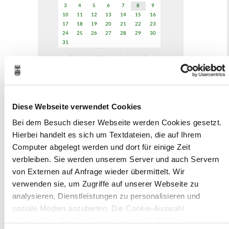
3
4
5
6
7
8
9
10
11
12
13
14
15
16
17
18
19
20
21
22
23
24
25
26
27
28
29
30
31
Veranstaltungskategorie
Zur Veranstaltungssuche
Diese Webseite verwendet Cookies
Bei dem Besuch dieser Webseite werden Cookies gesetzt.
Museen
Hierbei handelt es sich um Textdateien, die auf Ihrem
Computer abgelegt werden und dort für einige Zeit
verbleiben. Sie werden unserem Server und auch Servern
von Externen auf Anfrage wieder übermittelt. Wir
verwenden sie, um Zugriffe auf unserer Webseite zu
In Recklinghausen gibt es verschiedene
analysieren, Dienstleistungen zu personalisieren und
Museen zu entdecken, darunter das
soziale Medien anzubieten. Die Cookie-Auswahl
Ikonen-Museum und die
„Notwendige Cookies“ ist voreingestellt. Darüber hinaus
Kunsthalle.
Mehr