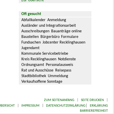
Zur Übersicht
Oft gesucht
Abfallkalender
Anmeldung
Ausländer und Integrationsarbeit
Ausschreibungen
Bauanträge online
Baustellen
Bürgerbüro
Formulare
Fundsachen
Jobcenter Recklinghausen
Jugendamt
Kommunale Servicebetriebe
Kreis Recklinghausen
Notdienste
Ordnungsamt
Personalausweis
Rat und Ausschüsse
Reisepass
Stadtbibliothek
Ummeldung
Verkaufsoffene Sonntage
ZUM SEITENANFANG
|
SEITE DRUCKEN
|
|
BERSICHT
|
IMPRESSUM
|
DATENSCHUTZERKLÄRUNG
ERKLÄRUNG
BARRIEREFREIHEIT