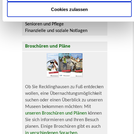
Neu in Recklinghausen
Heiraten
Cookies zulassen
Geburt
Sterbefall
Umzug
Gewerbe
Behinderung
Arbeitslos
Senioren und Pflege
Finanzielle und soziale Notlagen
Broschüren und Pläne
Ob Sie Recklinghausen zu Fuß entdecken
wollen, eine Übernachtungsmöglichkeit
suchen oder einen Überblick zu unseren
Museen bekommen möchten: Mit
unseren Broschüren und Plänen
können
Sie sich informieren und Ihren Besuch
planen. Einige Broschüren gibt es auch
in verschiedenen Sprachen
.