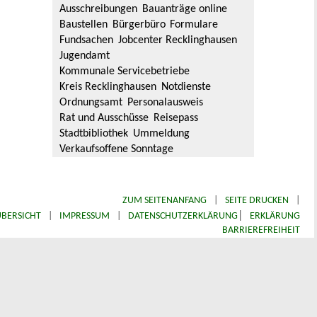
Ausschreibungen
Bauanträge online
Baustellen
Bürgerbüro
Formulare
Fundsachen
Jobcenter Recklinghausen
Jugendamt
Kommunale Servicebetriebe
Kreis Recklinghausen
Notdienste
Ordnungsamt
Personalausweis
Rat und Ausschüsse
Reisepass
Stadtbibliothek
Ummeldung
Verkaufsoffene Sonntage
ZUM SEITENANFANG
|
SEITE DRUCKEN
|
|
BERSICHT
|
IMPRESSUM
|
DATENSCHUTZERKLÄRUNG
ERKLÄRUNG
BARRIEREFREIHEIT