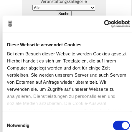
Veranstaltungskategorie
Zur Veranstaltungssuche
Museen
Diese Webseite verwendet Cookies
Bei dem Besuch dieser Webseite werden Cookies gesetzt.
Hierbei handelt es sich um Textdateien, die auf Ihrem
Computer abgelegt werden und dort für einige Zeit
verbleiben. Sie werden unserem Server und auch Servern
In Recklinghausen gibt es verschiedene
von Externen auf Anfrage wieder übermittelt. Wir
Museen zu entdecken, darunter das
verwenden sie, um Zugriffe auf unserer Webseite zu
Ikonen-Museum und die
analysieren, Dienstleistungen zu personalisieren und
Kunsthalle.
Mehr
soziale Medien anzubieten. Die Cookie-Auswahl
„Notwendige Cookies“ ist voreingestellt. Darüber hinaus
Bürgerbeteiligung
gibt es Cookies und Dienstleister, die Daten in Drittländern
Einwilligungsauswahl
(USA) mit unzureichendem Datenschutzniveau verarbeiten.
Notwendig
Online-Beteiligungsportal der
Es besteht die Gefahr, dass diese zu Kontroll- und