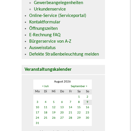
Gewerbeangelegenheiten
Urkundenservice
Online-Service (Serviceportal)
Kontaktformular
Öffnungszeiten
E-Rechnung FAQ
Bürgerservice von A-Z
Ausweisstatus
Defekte Straßenbeleuchtung melden
Veranstaltungskalender
August 2026
< Juli
September >
Mo
Di
Mi
Do
Fr
Sa
So
1
2
3
4
5
6
7
8
9
10
11
12
13
14
15
16
17
18
19
20
21
22
23
24
25
26
27
28
29
30
31