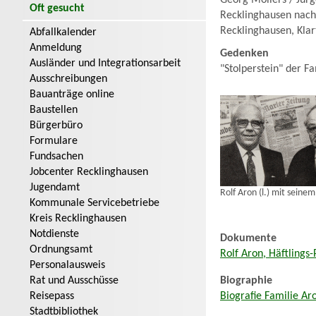
Georg Möllers / Jür
Oft gesucht
Recklinghausen nach 
Recklinghausen, Klar
Abfallkalender
Anmeldung
Gedenken
Ausländer und Integrationsarbeit
"Stolperstein" der Fa
Ausschreibungen
Bauanträge online
Baustellen
Bürgerbüro
Formulare
Fundsachen
Jobcenter Recklinghausen
Jugendamt
Rolf Aron (l.) mit sein
Kommunale Servicebetriebe
Kreis Recklinghausen
Notdienste
Dokumente
Ordnungsamt
Rolf Aron, Häftlings
Personalausweis
Rat und Ausschüsse
Biographie
Reisepass
Biografie Familie Ar
Stadtbibliothek