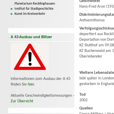
Geschwister
Planetarium Recklinghausen
Hans-Fred Aron (193
Institut für Stadtgeschichte
Kunst im Kreisverkehr
Diskriminierungssta
Antisemitismus
Verfolgungsschicksa
deportiert aus Reck
A 43-Ausbau und Blitzer
Deportation von Dor
KZ Stutthof am 09.0
KZ Buchenwald am 1
Überlebender
Weitere Lebensdat
lebt später in Londo
Informationen zum Ausbau der A 43
gestorben in Englan
finden Sie
hier
.
Tod
Aktuelle Geschwindigkeitsmessungen -
2002
Zur Übersicht
Quellen