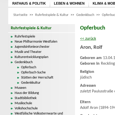
RATHAUS & POLITIK
LEBEN & WOHNEN
KLIMA & MOB
Startseite
>>
Ruhrfestspiele & Kultur
>>
Gedenkbuch
>>
Opferbuc
Opferbuch
Ruhrfestspiele & Kultur
Ruhrfestspiele
<< zurück
Neue Philharmonie Westfalen
Aron
,
Rolf
Jugendsinfonieorchester
Musik und Theater
Kulturentwicklungsplan
Geboren am
13.04.
Gedenkbuch
Geboren in
Recklin
Opferbuch
Religion
Opferbuch-Suche
jüdisch
Stätten der Herrschaft
Gedenkkultur
Adressen
Museen
zuletzt Paulusstraße
Haus der Bildung
Stadtbibliothek
Eltern
Musikschule
Adolf Aron (1894-194
Volkshochschule
Westfälische Volkssternwarte und