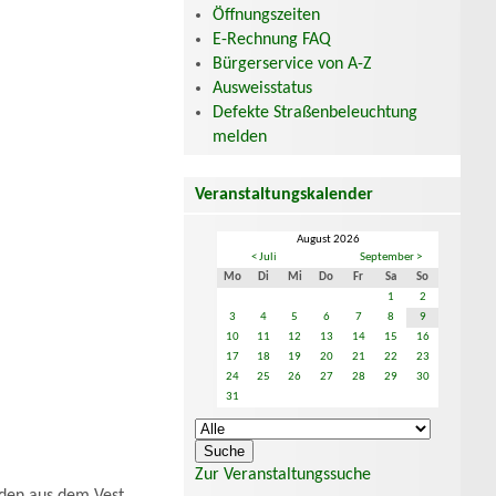
Öffnungszeiten
E-Rechnung FAQ
Bürgerservice von A-Z
Ausweisstatus
Defekte Straßenbeleuchtung
melden
Veranstaltungskalender
August 2026
< Juli
September >
Mo
Di
Mi
Do
Fr
Sa
So
1
2
3
4
5
6
7
8
9
10
11
12
13
14
15
16
17
18
19
20
21
22
23
24
25
26
27
28
29
30
31
Zur Veranstaltungssuche