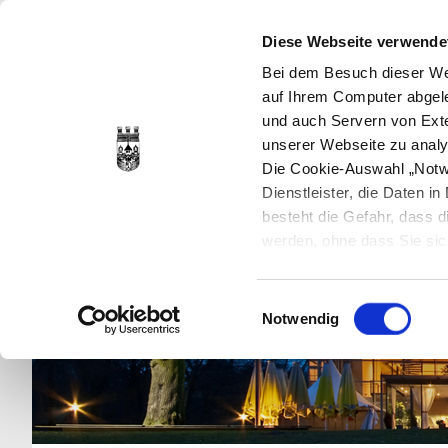
Diese Webseite verwende
Bei dem Besuch dieser Web
auf Ihrem Computer abgele
und auch Servern von Exte
unserer Webseite zu analy
Die Cookie-Auswahl „Notwe
Dienstleister, die Daten 
besteht die Gefahr, dass
werden, ohne dass Sie sic
Cookies genau gesetzt wer
Sie dies verhindern können
Einwilligungsauswahl
Datenschutzerklärung
en
Notwendig
jederzeit mit Wirkung für 