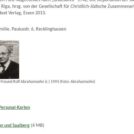
gen Pohl: Abgemeldet nach „unbekannt“ 1942, Die Deportation der J
Riga, hrsg. von der Gesellschaft für Christlich-Jüdische Zusammenar
text Verlag, Essen 2013.
milie, Paulusstr. 6, Recklinghausen
em Freund Rolf Abrahamsohn (r.) 1993 (Foto: Abrahamsohn)
-Personal-Karten
on und Saalberg
(4 MB)