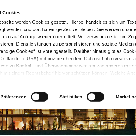
STARTSEITE
KONTAKT
STADTPLAN
PRESSE
KARRIERE
ÜBERSICH
t Cookies
seite werden Cookies gesetzt. Hierbei handelt es sich um Textd
gt werden und dort für einige Zeit verbleiben. Sie werden unse
rnen auf Anfrage wieder übermittelt. Wir verwenden sie, um Zugr
sieren, Dienstleistungen zu personalisieren und soziale Medien 
ndige Cookies“ ist voreingestellt. Darüber hinaus gibt es Cook
in Drittländern (USA) mit unzureichendem Datenschutzniveau vera
 diese zu Kontroll- und Überwachungszwecken von anderen miss
h mit einem Rechtsbehelf hiervor schützen können. Welche Art
den, wie lang sie gespeichert werden, von wem sie gesetzt wu
, können Sie unter „Details anzeigen“ erfahren oder der
tnehmen. Die von Ihnen getroffene Auswahl der gewünschten C
Präferenzen
Statistiken
Marketin
die Zukunft angepasst oder
widerrufen
werden.