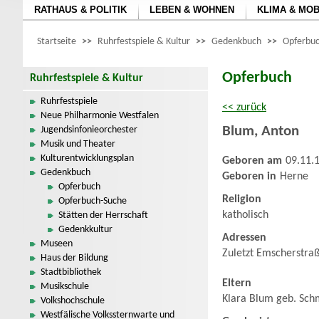
RATHAUS & POLITIK
LEBEN & WOHNEN
KLIMA & MOB
Startseite
>>
Ruhrfestspiele & Kultur
>>
Gedenkbuch
>>
Opferbuc
Opferbuch
Ruhrfestspiele & Kultur
Ruhrfestspiele
<< zurück
Neue Philharmonie Westfalen
Blum
,
Anton
Jugendsinfonieorchester
Musik und Theater
Kulturentwicklungsplan
Geboren am
09.11.
Gedenkbuch
Geboren in
Herne
Opferbuch
Religion
Opferbuch-Suche
katholisch
Stätten der Herrschaft
Gedenkkultur
Adressen
Museen
Zuletzt Emscherstra
Haus der Bildung
Stadtbibliothek
Eltern
Musikschule
Klara Blum geb. Schm
Volkshochschule
Westfälische Volkssternwarte und