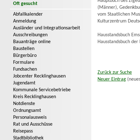
Hauptbuch des Zigeu
Oft gesucht
(Männer), Gedenkbuc
Abfallkalender
vom Staatlichen Mu
Anmeldung
Kulturzentrum Deuts
Ausländer und Integrationsarbeit
Ausschreibungen
Hausstandsbuch Emsch
Bauanträge online
Hausstandsbuch der 
Baustellen
Bürgerbüro
Formulare
Fundsachen
Zurück zur Suche
Jobcenter Recklinghausen
Neuer Eintrag
(neues
Jugendamt
Kommunale Servicebetriebe
Kreis Recklinghausen
Notdienste
Ordnungsamt
Personalausweis
Rat und Ausschüsse
Reisepass
Stadtbibliothek