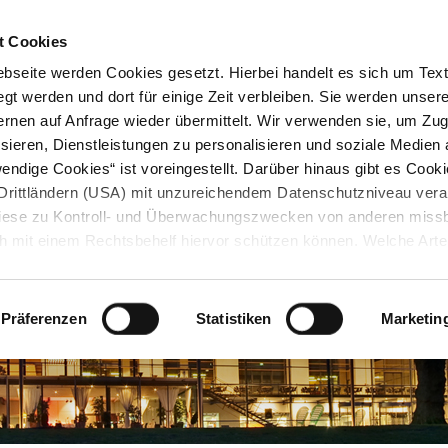
STARTSEITE
KONTAKT
STADTPLAN
PRESSE
KARRIERE
ÜBERSICH
t Cookies
seite werden Cookies gesetzt. Hierbei handelt es sich um Textd
gt werden und dort für einige Zeit verbleiben. Sie werden unse
rnen auf Anfrage wieder übermittelt. Wir verwenden sie, um Zugr
sieren, Dienstleistungen zu personalisieren und soziale Medien 
ndige Cookies“ ist voreingestellt. Darüber hinaus gibt es Cook
in Drittländern (USA) mit unzureichendem Datenschutzniveau vera
 diese zu Kontroll- und Überwachungszwecken von anderen miss
h mit einem Rechtsbehelf hiervor schützen können. Welche Art
den, wie lang sie gespeichert werden, von wem sie gesetzt wu
, können Sie unter „Details anzeigen“ erfahren oder der
tnehmen. Die von Ihnen getroffene Auswahl der gewünschten C
Präferenzen
Statistiken
Marketin
die Zukunft angepasst oder
widerrufen
werden.