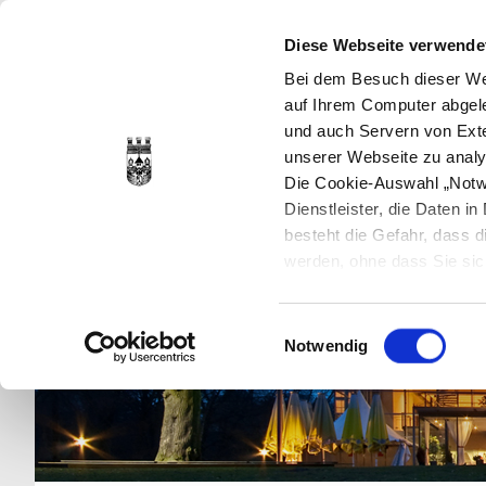
Diese Webseite verwende
Bei dem Besuch dieser Web
auf Ihrem Computer abgele
und auch Servern von Exte
unserer Webseite zu analy
Die Cookie-Auswahl „Notwe
Dienstleister, die Daten 
besteht die Gefahr, dass
werden, ohne dass Sie sic
Cookies genau gesetzt wer
Sie dies verhindern können
Einwilligungsauswahl
Datenschutzerklärung
en
Notwendig
jederzeit mit Wirkung für 