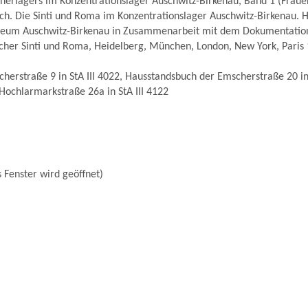
nerlagers im Konzentrationslager Auschwitz-Birkenau, Band 1 (Fraue
h. Die Sinti und Roma im Konzentrationslager Auschwitz-Birkenau.
seum Auschwitz-Birkenau in Zusammenarbeit mit dem Dokumentatio
cher Sinti und Roma, Heidelberg, München, London, New York, Paris 
erstraße 9 in StA III 4022, Hausstandsbuch der Emscherstraße 20 in 
Hochlarmarkstraße 26a in StA III 4122
 Fenster wird geöffnet)