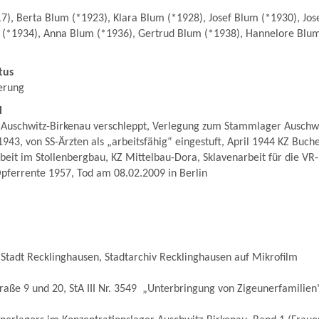
7), Berta Blum (*1923), Klara Blum (*1928), Josef Blum (*1930), Jos
 (*1934), Anna Blum (*1936), Gertrud Blum (*1938), Hannelore Blum
tus
erung
l
Auschwitz-Birkenau verschleppt, Verlegung zum Stammlager Auschwi
43, von SS-Ärzten als „arbeitsfähig“ eingestuft, April 1944 KZ Buch
it im Stollenbergbau, KZ Mittelbau-Dora, Sklavenarbeit für die VR
pferrente 1957, Tod am 08.02.2009 in Berlin
Stadt Recklinghausen, Stadtarchiv Recklinghausen auf Mikrofilm
raße 9 und 20, StA III Nr. 3549 „Unterbringung von Zigeunerfamilien