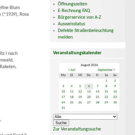
Öffnungszeiten
efine Blum
E-Rechnung FAQ
 (*1939), Rosa
Bürgerservice von A-Z
Ausweisstatus
Defekte Straßenbeleuchtung
melden
Veranstaltungskalender
tz I nach
enwald,
August 2026
-Raketen,
< Juli
September >
Mo
Di
Mi
Do
Fr
Sa
So
1
2
3
4
5
6
7
8
9
10
11
12
13
14
15
16
17
18
19
20
21
22
23
24
25
26
27
28
29
30
31
"
Zur Veranstaltungssuche