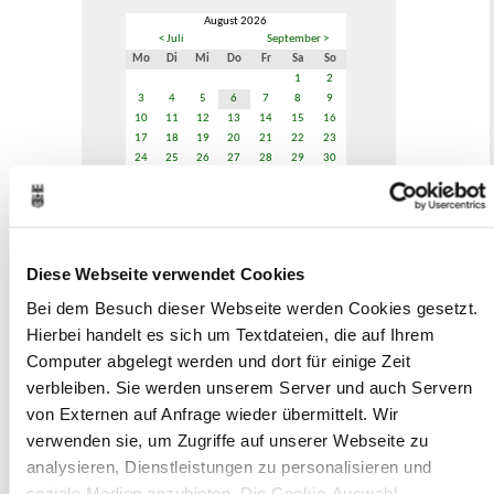
August 2026
< Juli
September >
Mo
Di
Mi
Do
Fr
Sa
So
1
2
3
4
5
6
7
8
9
10
11
12
13
14
15
16
17
18
19
20
21
22
23
24
25
26
27
28
29
30
31
Veranstaltungskategorie
Diese Webseite verwendet Cookies
Zur Veranstaltungssuche
Bei dem Besuch dieser Webseite werden Cookies gesetzt.
Hierbei handelt es sich um Textdateien, die auf Ihrem
Museen
Computer abgelegt werden und dort für einige Zeit
verbleiben. Sie werden unserem Server und auch Servern
von Externen auf Anfrage wieder übermittelt. Wir
verwenden sie, um Zugriffe auf unserer Webseite zu
analysieren, Dienstleistungen zu personalisieren und
soziale Medien anzubieten. Die Cookie-Auswahl