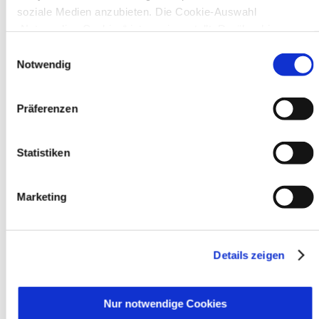
soziale Medien anzubieten. Die Cookie-Auswahl
In Recklinghausen gibt es verschiedene
„Notwendige Cookies“ ist voreingestellt. Darüber hinaus
Museen zu entdecken, darunter das
gibt es Cookies und Dienstleister, die Daten in Drittländern
Einwilligungsauswahl
Ikonen-Museum und die
(USA) mit unzureichendem Datenschutzniveau verarbeiten.
Notwendig
Kunsthalle.
Mehr
Es besteht die Gefahr, dass diese zu Kontroll- und
Überwachungszwecken von anderen missbraucht werden,
Präferenzen
ohne dass Sie sich mit einem Rechtsbehelf hiervor
Bürgerbeteiligung
schützen können. Welche Arten von Cookies genau gesetzt
Online-Beteiligungsportal der
werden, wie lang sie gespeichert werden, von wem sie
Statistiken
Stadtverwaltung
gesetzt wurden und wie Sie dies verhindern können,
können Sie unter „Details anzeigen“ erfahren oder der
Bauleitplanung: Für Bürger*innen gibt
Marketing
Datenschutzerklärung
entnehmen. Die von Ihnen
es Möglichkeiten, sich an
getroffene Auswahl der gewünschten Cookies kann
Bebauungsplänen und Änderungen zum
jederzeit mit Wirkung für die Zukunft angepasst oder
Flächennutzungsplan zu beteiligen.
widerrufen
werden.
Details zeigen
Aktuelle Bürgerbeteiligungen zu
Bebauungsplänen finden Sie hier.
Nur notwendige Cookies
Aktuelle Bürgerbeteiligungen zu