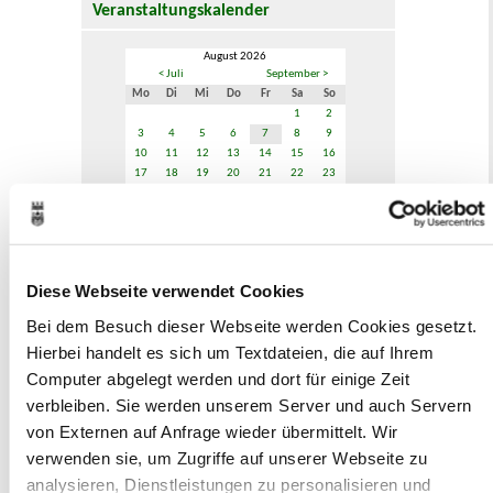
Veranstaltungskalender
August 2026
< Juli
September >
Mo
Di
Mi
Do
Fr
Sa
So
1
2
3
4
5
6
7
8
9
10
11
12
13
14
15
16
17
18
19
20
21
22
23
24
25
26
27
28
29
30
31
Veranstaltungskategorie
Diese Webseite verwendet Cookies
Zur Veranstaltungssuche
Bei dem Besuch dieser Webseite werden Cookies gesetzt.
Hierbei handelt es sich um Textdateien, die auf Ihrem
Computer abgelegt werden und dort für einige Zeit
Museen
verbleiben. Sie werden unserem Server und auch Servern
von Externen auf Anfrage wieder übermittelt. Wir
verwenden sie, um Zugriffe auf unserer Webseite zu
analysieren, Dienstleistungen zu personalisieren und