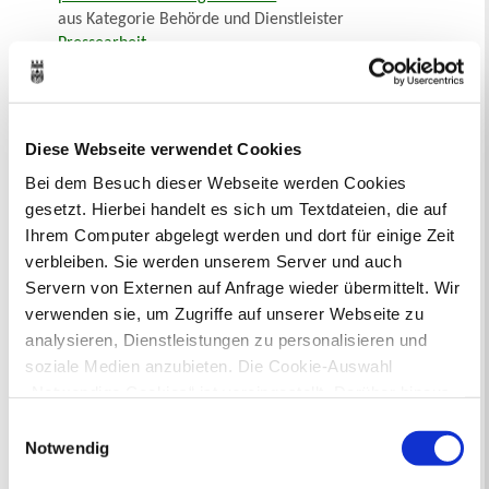
aus Kategorie Behörde und Dienstleister
Pressearbeit
aus Kategorie Dienstleistungen
Pressestelle
aus Kategorie Behörde und Dienstleister
Projektarbeit Wirtschaftsförderung
Diese Webseite verwendet Cookies
aus Kategorie Dienstleistungen
Bei dem Besuch dieser Webseite werden Cookies
Projekt Forderungs- und Vertragsmanagement
gesetzt. Hierbei handelt es sich um Textdateien, die auf
aus Kategorie Behörde und Dienstleister
Ihrem Computer abgelegt werden und dort für einige Zeit
Projektmaßnahmen für Kinder / Ferienangebote
aus Kategorie Behörde und Dienstleister
verbleiben. Sie werden unserem Server und auch
Servern von Externen auf Anfrage wieder übermittelt. Wir
verwenden sie, um Zugriffe auf unserer Webseite zu
Sie suchen...
analysieren, Dienstleistungen zu personalisieren und
soziale Medien anzubieten. Die Cookie-Auswahl
A
Ä
B
C
D
E
F
G
H
I
J
K
L
M
N
O
Ö
P
Q
R
S
T
U
Ü
V
W
X
Y
Z
„Notwendige Cookies“ ist voreingestellt. Darüber hinaus
Inhaltsverzeichnis
gibt es Cookies und Dienstleister, die Daten in
Einwilligungsauswahl
Suchbegriff
Drittländern (USA) mit unzureichendem
Notwendig
Datenschutzniveau verarbeiten. Es besteht die Gefahr,