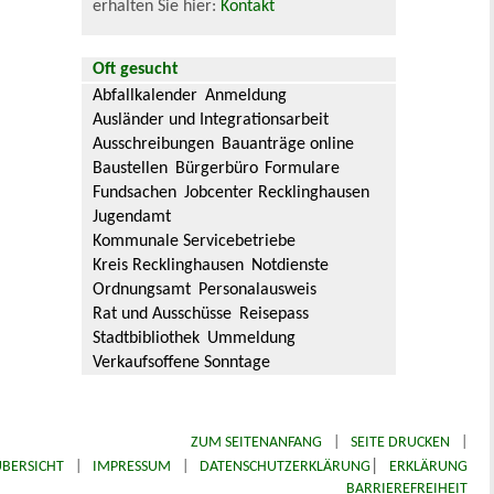
erhalten Sie hier:
Kontakt
Oft gesucht
Abfallkalender
Anmeldung
Ausländer und Integrationsarbeit
Ausschreibungen
Bauanträge online
Baustellen
Bürgerbüro
Formulare
Fundsachen
Jobcenter Recklinghausen
Jugendamt
Kommunale Servicebetriebe
Kreis Recklinghausen
Notdienste
Ordnungsamt
Personalausweis
Rat und Ausschüsse
Reisepass
Stadtbibliothek
Ummeldung
Verkaufsoffene Sonntage
ZUM SEITENANFANG
|
SEITE DRUCKEN
|
|
BERSICHT
|
IMPRESSUM
|
DATENSCHUTZERKLÄRUNG
ERKLÄRUNG
BARRIEREFREIHEIT