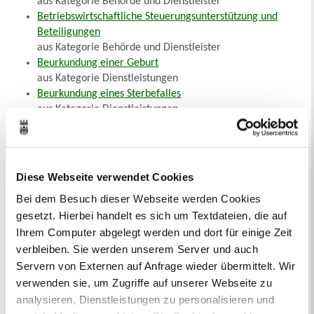
aus Kategorie Behörde und Dienstleister
Betriebswirtschaftliche Steuerungsunterstützung und
Beteiligungen
aus Kategorie Behörde und Dienstleister
Beurkundung einer Geburt
aus Kategorie Dienstleistungen
Beurkundung eines Sterbefalles
aus Kategorie Dienstleistungen
Beurkundungen
aus Kategorie Behörde und Dienstleister
Bewerbung bei der Stadtverwaltung
aus Kategorie Dienstleistungen
Diese Webseite verwendet Cookies
Bewerbung um öffentlich geförderte Neubaumaßnahmen
Bei dem Besuch dieser Webseite werden Cookies
aus Kategorie Dienstleistungen
gesetzt. Hierbei handelt es sich um Textdateien, die auf
Bewohnerparkausweis
Ihrem Computer abgelegt werden und dort für einige Zeit
aus Kategorie Dienstleistungen
Bildungs- und Teilhabepaket - Lernförderung
verbleiben. Sie werden unserem Server und auch
aus Kategorie Dienstleistungen
Servern von Externen auf Anfrage wieder übermittelt. Wir
Bildungs- und Teilhabepaket - Mittagsverpflegung
verwenden sie, um Zugriffe auf unserer Webseite zu
aus Kategorie Dienstleistungen
analysieren, Dienstleistungen zu personalisieren und
Bildungs- und Teilhabepaket - persönlicher Schulbedarf