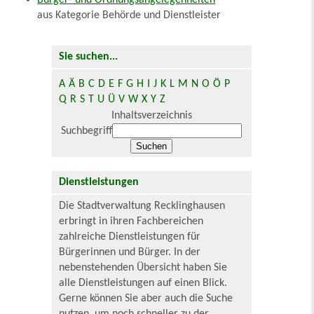
Bürger- und Ordnungsangelegenheiten
aus Kategorie Behörde und Dienstleister
Sie suchen...
A
Ä
B
C
D
E
F
G
H
I
J
K
L
M
N
O
Ö
P
Q
R
S
T
U
Ü
V
W
X
Y
Z
Inhaltsverzeichnis
Suchbegriff
Dienstleistungen
Die Stadtverwaltung Recklinghausen
erbringt in ihren Fachbereichen
zahlreiche Dienstleistungen für
Bürgerinnen und Bürger. In der
nebenstehenden Übersicht haben Sie
alle Dienstleistungen auf einen Blick.
Gerne können Sie aber auch die Suche