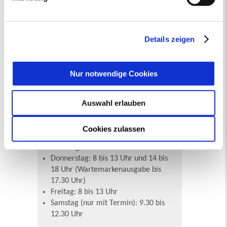
Die allgemeinen Öffnungszeiten der
Datenschutzerklärung
entnehmen. Die von Ihnen
Stadtverwaltung Recklinghausen:
getroffene Auswahl der gewünschten Cookies kann
jederzeit mit Wirkung für die Zukunft angepasst oder
Montag, Mittwoch, Freitag 8 bis 13
Details zeigen
widerrufen
werden.
Uhr
Donnerstag 8 bis 18 Uhr
Dienstag: Nach Vereinbarung
Nur notwendige Cookies
Das Bürgerbüro im Stadthaus A hat
Auswahl erlauben
geöffnet:
Montag und Mittwoch: 8 bis 13 Uhr
Cookies zulassen
und 14 bis 16 Uhr
Dienstag: 8 bis 12 Uhr
Donnerstag: 8 bis 13 Uhr und 14 bis
18 Uhr (Wartemarkenausgabe bis
17.30 Uhr)
Freitag: 8 bis 13 Uhr
Samstag (nur mit Termin): 9.30 bis
12.30 Uhr