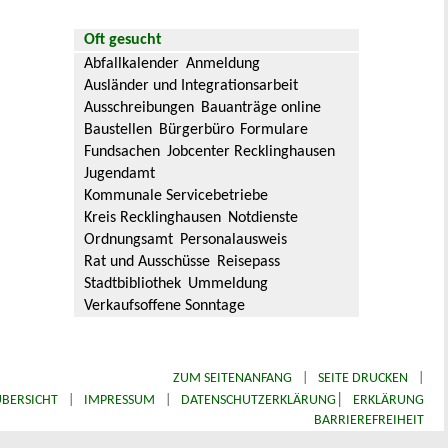
Oft gesucht
Abfallkalender
Anmeldung
Ausländer und Integrationsarbeit
Ausschreibungen
Bauanträge online
Baustellen
Bürgerbüro
Formulare
Fundsachen
Jobcenter Recklinghausen
Jugendamt
Kommunale Servicebetriebe
Kreis Recklinghausen
Notdienste
Ordnungsamt
Personalausweis
Rat und Ausschüsse
Reisepass
Stadtbibliothek
Ummeldung
Verkaufsoffene Sonntage
ZUM SEITENANFANG
|
SEITE DRUCKEN
|
|
BERSICHT
|
IMPRESSUM
|
DATENSCHUTZERKLÄRUNG
ERKLÄRUNG
BARRIEREFREIHEIT