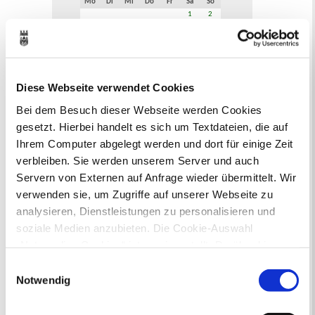
Mo
Di
Mi
Do
Fr
Sa
So
1
2
3
4
5
6
7
8
9
10
11
12
13
14
15
16
17
18
19
20
21
22
23
24
25
26
27
28
29
30
31
Diese Webseite verwendet Cookies
Veranstaltungskategorie
Bei dem Besuch dieser Webseite werden Cookies
gesetzt. Hierbei handelt es sich um Textdateien, die auf
Ihrem Computer abgelegt werden und dort für einige Zeit
Zur Veranstaltungssuche
verbleiben. Sie werden unserem Server und auch
Servern von Externen auf Anfrage wieder übermittelt. Wir
Bürgerbeteiligung
verwenden sie, um Zugriffe auf unserer Webseite zu
analysieren, Dienstleistungen zu personalisieren und
Online-Beteiligungsportal der
Stadtverwaltung
soziale Medien anzubieten. Die Cookie-Auswahl
„Notwendige Cookies“ ist voreingestellt. Darüber hinaus
Bauleitplanung: Für Bürger*innen gibt
gibt es Cookies und Dienstleister, die Daten in
Einwilligungsauswahl
es Möglichkeiten, sich an
Drittländern (USA) mit unzureichendem
Notwendig
Bebauungsplänen und Änderungen zum
Datenschutzniveau verarbeiten. Es besteht die Gefahr,
Flächennutzungsplan zu beteiligen.
dass diese zu Kontroll- und Überwachungszwecken von