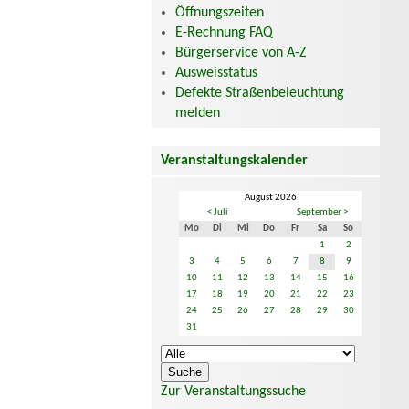
Öffnungszeiten
E-Rechnung FAQ
Bürgerservice von A-Z
Ausweisstatus
Defekte Straßenbeleuchtung
melden
Veranstaltungskalender
August 2026
< Juli
September >
Mo
Di
Mi
Do
Fr
Sa
So
1
2
3
4
5
6
7
8
9
10
11
12
13
14
15
16
17
18
19
20
21
22
23
24
25
26
27
28
29
30
31
Zur Veranstaltungssuche