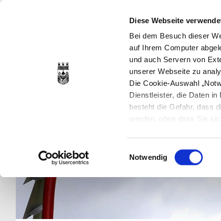
Diese Webseite verwende
Bei dem Besuch dieser Web
auf Ihrem Computer abgele
und auch Servern von Exte
unserer Webseite zu analy
Die Cookie-Auswahl „Notwe
Dienstleister, die Daten 
besteht die Gefahr, dass
werden, ohne dass Sie sic
Cookies genau gesetzt wer
Sie dies verhindern können
Einwilligungsauswahl
Datenschutzerklärung
en
Notwendig
jederzeit mit Wirkung für 