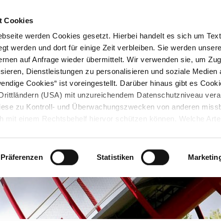
STARTSEITE
KONTAKT
STADTPLAN
PRESSE
KARRIERE
ÜBERSICH
t Cookies
seite werden Cookies gesetzt. Hierbei handelt es sich um Textd
gt werden und dort für einige Zeit verbleiben. Sie werden unse
rnen auf Anfrage wieder übermittelt. Wir verwenden sie, um Zugr
sieren, Dienstleistungen zu personalisieren und soziale Medien 
ndige Cookies“ ist voreingestellt. Darüber hinaus gibt es Cook
in Drittländern (USA) mit unzureichendem Datenschutzniveau vera
 diese zu Kontroll- und Überwachungszwecken von anderen miss
h mit einem Rechtsbehelf hiervor schützen können. Welche Art
den, wie lang sie gespeichert werden, von wem sie gesetzt wu
, können Sie unter „Details anzeigen“ erfahren oder der
tnehmen. Die von Ihnen getroffene Auswahl der gewünschten C
Präferenzen
Statistiken
Marketin
die Zukunft angepasst oder
widerrufen
werden.