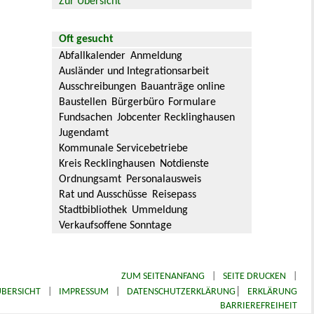
Zur Übersicht
Oft gesucht
Abfallkalender
Anmeldung
Ausländer und Integrationsarbeit
Ausschreibungen
Bauanträge online
Baustellen
Bürgerbüro
Formulare
Fundsachen
Jobcenter Recklinghausen
Jugendamt
Kommunale Servicebetriebe
Kreis Recklinghausen
Notdienste
Ordnungsamt
Personalausweis
Rat und Ausschüsse
Reisepass
Stadtbibliothek
Ummeldung
Verkaufsoffene Sonntage
ZUM SEITENANFANG
|
SEITE DRUCKEN
|
|
BERSICHT
|
IMPRESSUM
|
DATENSCHUTZERKLÄRUNG
ERKLÄRUNG
BARRIEREFREIHEIT