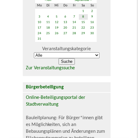
< Juli
September >
Mo
Di
Mi
Do
Fr
Sa
So
1
2
3
4
5
6
7
8
9
10
11
12
13
14
15
16
17
18
19
20
21
22
23
24
25
26
27
28
29
30
31
Veranstaltungskategorie
Zur Veranstaltungssuche
Bürgerbeteiligung
Online-Beteiligungsportal der
Stadtverwaltung
Bauleitplanung: Für Bürger*innen gibt
es Möglichkeiten, sich an
Bebauungsplänen und Änderungen zum