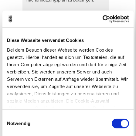
Flächennutzungsplan zu beteiligen.
Aktuelle Bürgerbeteiligungen zu
Bebauungsplänen finden Sie hier.
Aktuelle Bürgerbeteiligungen zu
Diese Webseite verwendet Cookies
Flächennutzungsplan-Änderungen finden
Sie hier.
Bei dem Besuch dieser Webseite werden Cookies
gesetzt. Hierbei handelt es sich um Textdateien, die auf
Lebenslagen
Ihrem Computer abgelegt werden und dort für einige Zeit
verbleiben. Sie werden unserem Server und auch
Neu in Recklinghausen
Heiraten
Servern von Externen auf Anfrage wieder übermittelt. Wir
Geburt
Sterbefall
Umzug
Gewerbe
verwenden sie, um Zugriffe auf unserer Webseite zu
Behinderung
Arbeitslos
Senioren und Pflege
analysieren, Dienstleistungen zu personalisieren und
Finanzielle und soziale Notlagen
soziale Medien anzubieten. Die Cookie-Auswahl
„Notwendige Cookies“ ist voreingestellt. Darüber hinaus
gibt es Cookies und Dienstleister, die Daten in
Ausflugsziele
Einwilligungsauswahl
Drittländern (USA) mit unzureichendem
Notwendig
Datenschutzniveau verarbeiten. Es besteht die Gefahr,