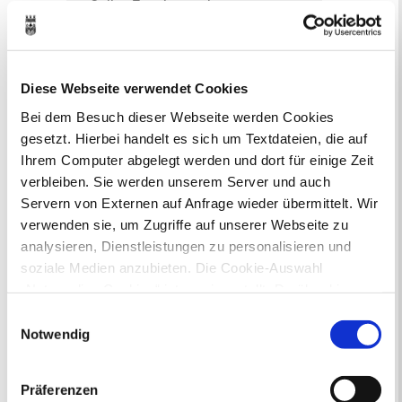
Online-Terminvergabe
Ausländerangelegenheiten
Beurkundung Vaterschaft, Sorge
und Unterhalt
Gewerbeangelegenheiten
Diese Webseite verwendet Cookies
Urkundenservice
Bei dem Besuch dieser Webseite werden Cookies
Online-Service (Serviceportal)
gesetzt. Hierbei handelt es sich um Textdateien, die auf
Kontaktformular
Ihrem Computer abgelegt werden und dort für einige Zeit
Öffnungszeiten
verbleiben. Sie werden unserem Server und auch
E-Rechnung FAQ
Servern von Externen auf Anfrage wieder übermittelt. Wir
Bürgerservice von A-Z
Ausweisstatus
verwenden sie, um Zugriffe auf unserer Webseite zu
Defekte Straßenbeleuchtung melden
analysieren, Dienstleistungen zu personalisieren und
soziale Medien anzubieten. Die Cookie-Auswahl
„Notwendige Cookies“ ist voreingestellt. Darüber hinaus
Veranstaltungskalender
gibt es Cookies und Dienstleister, die Daten in
Einwilligungsauswahl
August 2026
Drittländern (USA) mit unzureichendem
Notwendig
< Juli
September >
Datenschutzniveau verarbeiten. Es besteht die Gefahr,
Mo
Di
Mi
Do
Fr
Sa
So
dass diese zu Kontroll- und Überwachungszwecken von
1
2
Präferenzen
3
4
5
6
7
8
9
anderen missbraucht werden, ohne dass Sie sich mit