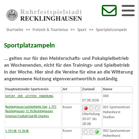
Startseite
>>
Freizeit & Tourismus
>>
Sport
>>
Sportplatzampeln
Sportplatzampeln
... gelten nur für den Meisterschafts- und Pokalspielbetrieb
an Wochenenden, nicht für den Trainings- und Spielbetrieb
in der Woche. Hier sind die Vereine für eine an die Witterung
angemessene Nutzung eigenverantwortlich zuständig.
Hauptnutzender Sportverein
Art
Zustand
Name
000
DATUM _ DER _ LETZTEN _ ÄNDERUNG
07.08.2026
Recklinghäuser Leichtathletik Club, 1. FFC
Rasen
001 Sportzentrum
Recklinghausen, FC 96 Recklinghausen,
Hohenhorst
Überholung
American Football Club RE-Chargers
Stadion
20.07. bis
28.08.
Rasen
002 Sportzentrum
1. FFC RE, FC 96 RE
Hohenhorst