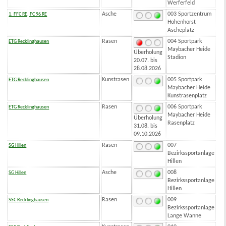
Werferfeld
Asche
003 Sportzentrum
1. FFC RE, FC 96 RE
Hohenhorst
Ascheplatz
Rasen
004 Sportpark
ETG Recklinghausen
Maybacher Heide
Überholung
Stadion
20.07. bis
28.08.2026
Kunstrasen
005 Sportpark
ETG Recklinghausen
Maybacher Heide
Kunstrasenplatz
Rasen
006 Sportpark
ETG Recklinghausen
Maybacher Heide
Überholung
Rasenplatz
31.08. bis
09.10.2026
Rasen
007
SG Hillen
Bezirkssportanlage
Hillen
Asche
008
SG Hillen
Bezirkssportanlage
Hillen
Rasen
009
SSC Recklinghausen
Bezirkssportanlage
Lange Wanne