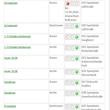
Rasen
019 Sportplatz
SG Suderwich
Lülfstraße
bis
11.09.2026 -
Anwachsen
Rollrasen
Kunstrasen
020 Sportplatz
SG Suderwich
Lülfstraße
Rasen
021 Sportplatz
1. FC Preußen Hochlarmark
Senghorst
Asche
022 Sportplatz
1. FC Preußen Hochlarmark
Richardstraße
Rasen
023 Sportplatz
Spvgg. 95/08
Schimmelsheider
Park
Asche
024 Sportplatz
Spvgg. 95/08
Wasserbank
Rasen
027 Eintracht-
Genclikspor
Stadion
Asche
028 Sportplatz
Genclikspor
Sauerbruchstraße
Kunstrasen
029 Sportplatz
FC Leusberg