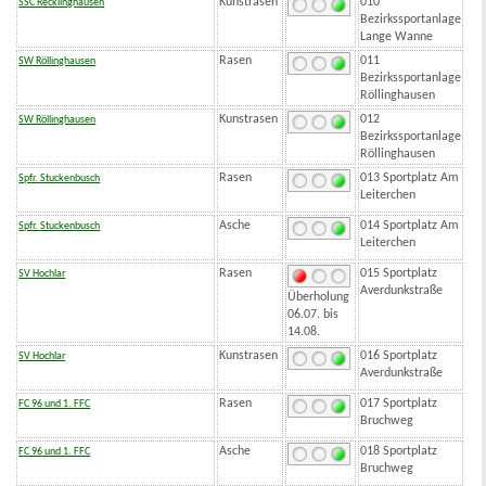
Kunstrasen
010
SSC Recklinghausen
Bezirkssportanlage
Lange Wanne
Rasen
011
SW Röllinghausen
Bezirkssportanlage
Röllinghausen
Kunstrasen
012
SW Röllinghausen
Bezirkssportanlage
Röllinghausen
Rasen
013 Sportplatz Am
Spfr. Stuckenbusch
Leiterchen
Asche
014 Sportplatz Am
Spfr. Stuckenbusch
Leiterchen
Rasen
015 Sportplatz
SV Hochlar
Averdunkstraße
Überholung
06.07. bis
14.08.
Kunstrasen
016 Sportplatz
SV Hochlar
Averdunkstraße
Rasen
017 Sportplatz
FC 96 und 1. FFC
Bruchweg
Asche
018 Sportplatz
FC 96 und 1. FFC
Bruchweg