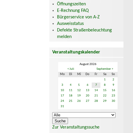
Öffnungszeiten
E-Rechnung FAQ
Bürgerservice von A-Z
Ausweisstatus
Defekte Straßenbeleuchtung
melden
Veranstaltungskalender
August 2026
< Juli
September >
Mo
Di
Mi
Do
Fr
Sa
So
1
2
3
4
5
6
7
8
9
10
11
12
13
14
15
16
17
18
19
20
21
22
23
24
25
26
27
28
29
30
31
Zur Veranstaltungssuche