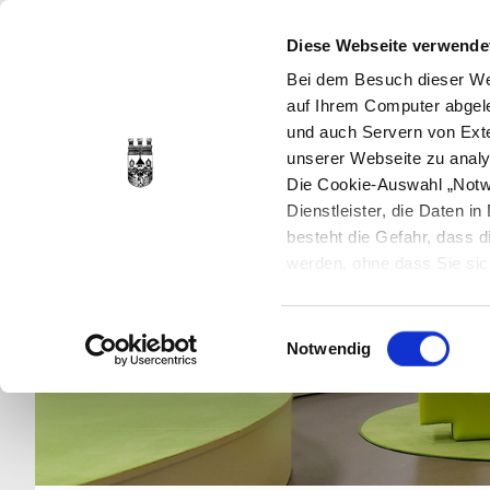
Diese Webseite verwende
Bei dem Besuch dieser Web
auf Ihrem Computer abgele
und auch Servern von Exte
unserer Webseite zu analy
Die Cookie-Auswahl „Notwe
Dienstleister, die Daten 
besteht die Gefahr, dass
werden, ohne dass Sie sic
Cookies genau gesetzt wer
Sie dies verhindern können
Einwilligungsauswahl
Datenschutzerklärung
en
Notwendig
jederzeit mit Wirkung für 