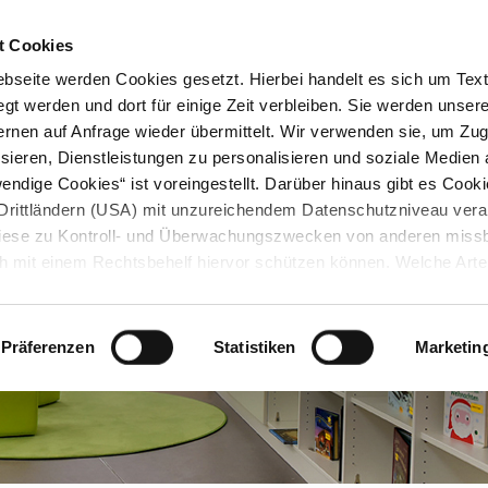
STARTSEITE
KONTAKT
STADTPLAN
PRESSE
KARRIERE
ÜBERSICH
t Cookies
seite werden Cookies gesetzt. Hierbei handelt es sich um Textd
gt werden und dort für einige Zeit verbleiben. Sie werden unse
rnen auf Anfrage wieder übermittelt. Wir verwenden sie, um Zugr
sieren, Dienstleistungen zu personalisieren und soziale Medien 
ndige Cookies“ ist voreingestellt. Darüber hinaus gibt es Cook
in Drittländern (USA) mit unzureichendem Datenschutzniveau vera
 diese zu Kontroll- und Überwachungszwecken von anderen miss
h mit einem Rechtsbehelf hiervor schützen können. Welche Art
den, wie lang sie gespeichert werden, von wem sie gesetzt wu
, können Sie unter „Details anzeigen“ erfahren oder der
tnehmen. Die von Ihnen getroffene Auswahl der gewünschten C
Präferenzen
Statistiken
Marketin
die Zukunft angepasst oder
widerrufen
werden.