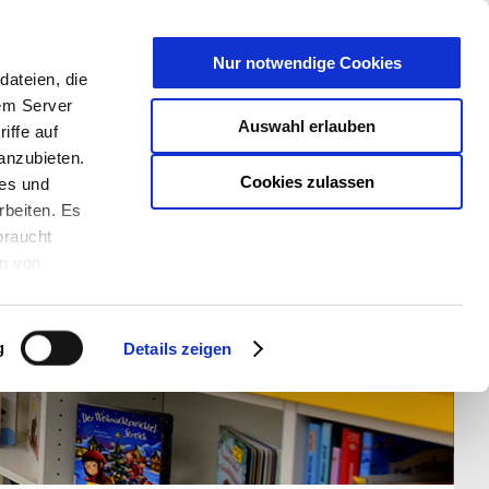
T
Nur notwendige Cookies
ateien, die
S/W - ANSICHT:
SCHRIFTGRÖßE:
rem Server
Auswahl erlauben
iffe auf
anzubieten.
Cookies zulassen
ies und
rbeiten. Es
braucht
en von
rden und wie
ookies kann
g
Details zeigen