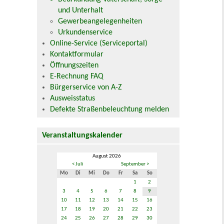
und Unterhalt
Gewerbeangelegenheiten
Urkundenservice
Online-Service (Serviceportal)
Kontaktformular
Öffnungszeiten
E-Rechnung FAQ
Bürgerservice von A-Z
Ausweisstatus
Defekte Straßenbeleuchtung melden
Veranstaltungskalender
August 2026
< Juli
September >
Mo
Di
Mi
Do
Fr
Sa
So
1
2
3
4
5
6
7
8
9
10
11
12
13
14
15
16
17
18
19
20
21
22
23
24
25
26
27
28
29
30