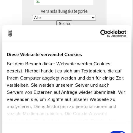
31
Veranstaltungskategorie
Zur Veranstaltungssuche
Bürgerbeteiligung
Diese Webseite verwendet Cookies
Online-Beteiligungsportal der
Bei dem Besuch dieser Webseite werden Cookies
Stadtverwaltung
gesetzt. Hierbei handelt es sich um Textdateien, die auf
Ihrem Computer abgelegt werden und dort für einige Zeit
Bauleitplanung: Für Bürger*innen gibt
es Möglichkeiten, sich an
verbleiben. Sie werden unserem Server und auch
Bebauungsplänen und Änderungen zum
Servern von Externen auf Anfrage wieder übermittelt. Wir
Flächennutzungsplan zu beteiligen.
verwenden sie, um Zugriffe auf unserer Webseite zu
analysieren, Dienstleistungen zu personalisieren und
Aktuelle Bürgerbeteiligungen zu
soziale Medien anzubieten. Die Cookie-Auswahl
Bebauungsplänen finden Sie hier.
„Notwendige Cookies“ ist voreingestellt. Darüber hinaus
gibt es Cookies und Dienstleister, die Daten in
Einwilligungsauswahl
Aktuelle Bürgerbeteiligungen zu