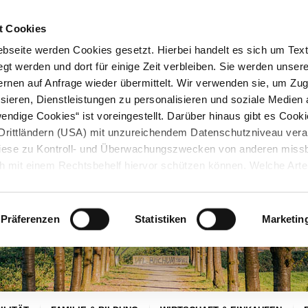
STARTSEITE
KONTAKT
STADTPLAN
PRESSE
KARRIERE
ÜBERSICH
t Cookies
seite werden Cookies gesetzt. Hierbei handelt es sich um Textd
gt werden und dort für einige Zeit verbleiben. Sie werden unse
rnen auf Anfrage wieder übermittelt. Wir verwenden sie, um Zugr
sieren, Dienstleistungen zu personalisieren und soziale Medien 
ndige Cookies“ ist voreingestellt. Darüber hinaus gibt es Cook
in Drittländern (USA) mit unzureichendem Datenschutzniveau vera
 diese zu Kontroll- und Überwachungszwecken von anderen miss
h mit einem Rechtsbehelf hiervor schützen können. Welche Art
den, wie lang sie gespeichert werden, von wem sie gesetzt wu
, können Sie unter „Details anzeigen“ erfahren oder der
tnehmen. Die von Ihnen getroffene Auswahl der gewünschten C
Präferenzen
Statistiken
Marketin
die Zukunft angepasst oder
widerrufen
werden.