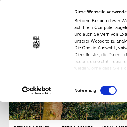
Diese Webseite verwende
Bei dem Besuch dieser Web
auf Ihrem Computer abgele
und auch Servern von Exte
unserer Webseite zu analy
Die Cookie-Auswahl „Notwe
Dienstleister, die Daten 
besteht die Gefahr, dass
werden, ohne dass Sie sic
Cookies genau gesetzt wer
Sie dies verhindern können
Einwilligungsauswahl
Datenschutzerklärung
en
Notwendig
jederzeit mit Wirkung für 