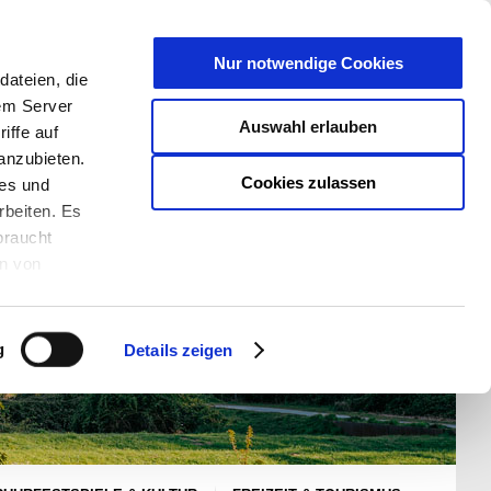
T
Nur notwendige Cookies
ateien, die
S/W - ANSICHT:
SCHRIFTGRÖßE:
rem Server
Auswahl erlauben
iffe auf
anzubieten.
Cookies zulassen
ies und
rbeiten. Es
braucht
en von
rden und wie
ookies kann
g
Details zeigen