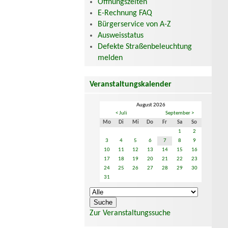
Öffnungszeiten
E-Rechnung FAQ
Bürgerservice von A-Z
Ausweisstatus
Defekte Straßenbeleuchtung
melden
Veranstaltungskalender
August 2026
< Juli
September >
Mo
Di
Mi
Do
Fr
Sa
So
1
2
3
4
5
6
7
8
9
10
11
12
13
14
15
16
17
18
19
20
21
22
23
24
25
26
27
28
29
30
31
Zur Veranstaltungssuche