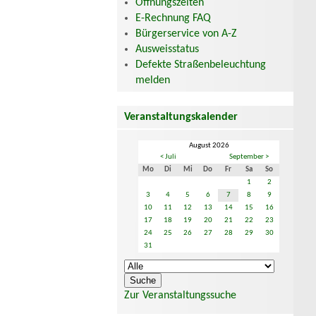
Öffnungszeiten
E-Rechnung FAQ
Bürgerservice von A-Z
Ausweisstatus
Defekte Straßenbeleuchtung
melden
Veranstaltungskalender
August 2026
< Juli
September >
Mo
Di
Mi
Do
Fr
Sa
So
1
2
3
4
5
6
7
8
9
10
11
12
13
14
15
16
17
18
19
20
21
22
23
24
25
26
27
28
29
30
31
Zur Veranstaltungssuche