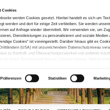
STARTSEITE
KONTAKT
STADTPLAN
PRESSE
KARRIERE
ÜBERSICH
t Cookies
seite werden Cookies gesetzt. Hierbei handelt es sich um Textd
gt werden und dort für einige Zeit verbleiben. Sie werden unse
rnen auf Anfrage wieder übermittelt. Wir verwenden sie, um Zugr
sieren, Dienstleistungen zu personalisieren und soziale Medien 
ndige Cookies“ ist voreingestellt. Darüber hinaus gibt es Cook
in Drittländern (USA) mit unzureichendem Datenschutzniveau vera
 diese zu Kontroll- und Überwachungszwecken von anderen miss
h mit einem Rechtsbehelf hiervor schützen können. Welche Art
den, wie lang sie gespeichert werden, von wem sie gesetzt wu
, können Sie unter „Details anzeigen“ erfahren oder der
tnehmen. Die von Ihnen getroffene Auswahl der gewünschten C
Präferenzen
Statistiken
Marketin
die Zukunft angepasst oder
widerrufen
werden.