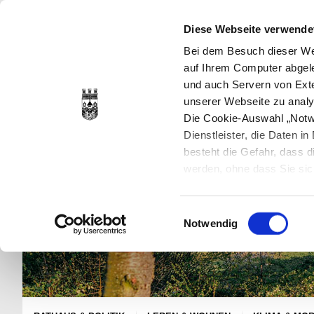
Diese Webseite verwende
Bei dem Besuch dieser Web
auf Ihrem Computer abgele
und auch Servern von Exte
unserer Webseite zu analy
Die Cookie-Auswahl „Notwe
Dienstleister, die Daten 
besteht die Gefahr, dass
werden, ohne dass Sie sic
Cookies genau gesetzt wer
Sie dies verhindern können
Einwilligungsauswahl
Datenschutzerklärung
en
Notwendig
jederzeit mit Wirkung für 