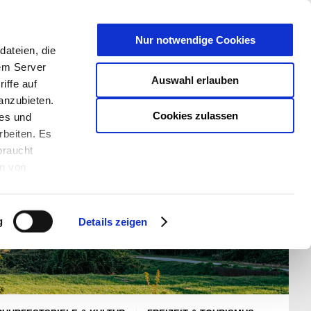
T
Nur notwendige Cookies
ateien, die
S/W - ANSICHT:
SCHRIFTGRÖßE:
rem Server
Auswahl erlauben
iffe auf
anzubieten.
Cookies zulassen
ies und
rbeiten. Es
braucht
en von
rden und wie
ookies kann
g
Details zeigen