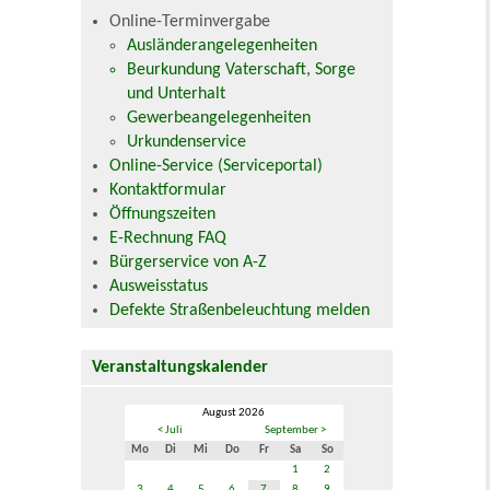
Online-Terminvergabe
Ausländerangelegenheiten
Beurkundung Vaterschaft, Sorge
und Unterhalt
Gewerbeangelegenheiten
Urkundenservice
Online-Service (Serviceportal)
Kontaktformular
Öffnungszeiten
E-Rechnung FAQ
Bürgerservice von A-Z
Ausweisstatus
Defekte Straßenbeleuchtung melden
Veranstaltungskalender
August 2026
< Juli
September >
Mo
Di
Mi
Do
Fr
Sa
So
1
2
3
4
5
6
7
8
9