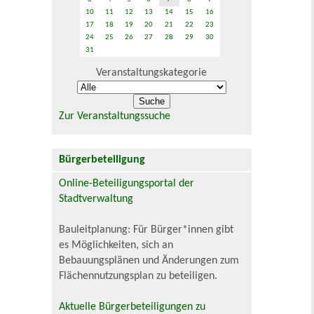
10
11
12
13
14
15
16
17
18
19
20
21
22
23
24
25
26
27
28
29
30
31
Veranstaltungskategorie
Zur Veranstaltungssuche
Bürgerbeteiligung
Online-Beteiligungsportal der
Stadtverwaltung
Bauleitplanung: Für Bürger*innen gibt
es Möglichkeiten, sich an
Bebauungsplänen und Änderungen zum
Flächennutzungsplan zu beteiligen.
Aktuelle Bürgerbeteiligungen zu