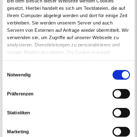
Bei dem Besuch dieser Webseite werden Cookies
gesetzt. Hierbei handelt es sich um Textdateien, die auf
Ihr Kontakt zur Stadtverwaltung
Ihrem Computer abgelegt werden und dort für einige Zeit
verbleiben. Sie werden unserem Server und auch
Servern von Externen auf Anfrage wieder übermittelt. Wir
verwenden sie, um Zugriffe auf unserer Webseite zu
analysieren, Dienstleistungen zu personalisieren und
soziale Medien anzubieten. Die Cookie-Auswahl
„Notwendige Cookies“ ist voreingestellt. Darüber hinaus
Online-Terminvergabe
gibt es Cookies und Dienstleister, die Daten in
Ausländerangelegenheiten
Einwilligungsauswahl
Drittländern (USA) mit unzureichendem
Beurkundung Vaterschaft, Sorge
Notwendig
und Unterhalt
Datenschutzniveau verarbeiten. Es besteht die Gefahr,
Gewerbeangelegenheiten
dass diese zu Kontroll- und Überwachungszwecken von
Präferenzen
Urkundenservice
anderen missbraucht werden, ohne dass Sie sich mit
Online-Service (Serviceportal)
einem Rechtsbehelf hiervor schützen können. Welche
Kontaktformular
Arten von Cookies genau gesetzt werden, wie lang sie
Statistiken
Öffnungszeiten
gespeichert werden, von wem sie gesetzt wurden und
E-Rechnung FAQ
wie Sie dies verhindern können, können Sie unter
Bürgerservice von A-Z
Marketing
„Details anzeigen“ erfahren oder der
Ausweisstatus