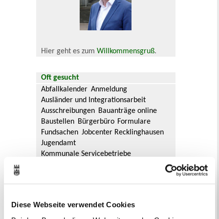
Hier geht es zum
Willkommensgruß
.
Oft gesucht
Abfallkalender
Anmeldung
Ausländer und Integrationsarbeit
Ausschreibungen
Bauanträge online
Baustellen
Bürgerbüro
Formulare
Fundsachen
Jobcenter Recklinghausen
Jugendamt
Kommunale Servicebetriebe
Kreis Recklinghausen
Notdienste
Ordnungsamt
Personalausweis
Rat und Ausschüsse
Reisepass
Stadtbibliothek
Ummeldung
Diese Webseite verwendet Cookies
Verkaufsoffene Sonntage