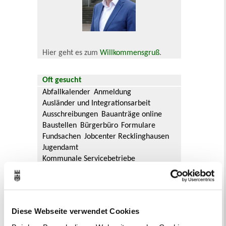
Hier geht es zum
Willkommensgruß
.
Oft gesucht
Abfallkalender
Anmeldung
Ausländer und Integrationsarbeit
Ausschreibungen
Bauanträge online
Baustellen
Bürgerbüro
Formulare
Fundsachen
Jobcenter Recklinghausen
Jugendamt
Kommunale Servicebetriebe
Kreis Recklinghausen
Notdienste
Ordnungsamt
Personalausweis
Rat und Ausschüsse
Reisepass
Stadtbibliothek
Ummeldung
Diese Webseite verwendet Cookies
Verkaufsoffene Sonntage