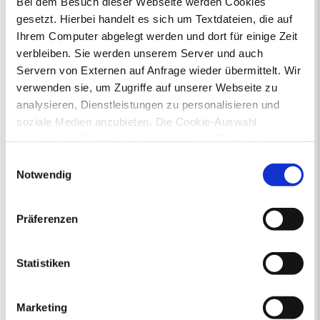
Bei dem Besuch dieser Webseite werden Cookies
gesetzt. Hierbei handelt es sich um Textdateien, die auf
Ihr Kontakt zur Stadtverwaltung
Ihrem Computer abgelegt werden und dort für einige Zeit
verbleiben. Sie werden unserem Server und auch
Servern von Externen auf Anfrage wieder übermittelt. Wir
verwenden sie, um Zugriffe auf unserer Webseite zu
analysieren, Dienstleistungen zu personalisieren und
soziale Medien anzubieten. Die Cookie-Auswahl
„Notwendige Cookies“ ist voreingestellt. Darüber hinaus
Online-Terminvergabe
gibt es Cookies und Dienstleister, die Daten in
Ausländerangelegenheiten
Einwilligungsauswahl
Drittländern (USA) mit unzureichendem
Beurkundung Vaterschaft, Sorge
Notwendig
und Unterhalt
Datenschutzniveau verarbeiten. Es besteht die Gefahr,
Gewerbeangelegenheiten
dass diese zu Kontroll- und Überwachungszwecken von
Präferenzen
Urkundenservice
anderen missbraucht werden, ohne dass Sie sich mit
Online-Service (Serviceportal)
einem Rechtsbehelf hiervor schützen können. Welche
Kontaktformular
Arten von Cookies genau gesetzt werden, wie lang sie
Statistiken
Öffnungszeiten
gespeichert werden, von wem sie gesetzt wurden und
E-Rechnung FAQ
wie Sie dies verhindern können, können Sie unter
Bürgerservice von A-Z
Marketing
„Details anzeigen“ erfahren oder der
Ausweisstatus