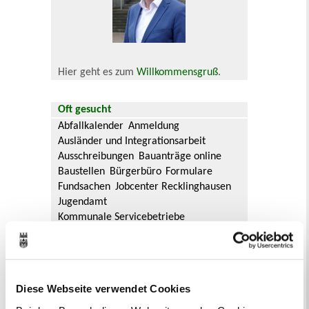
Hier geht es zum
Willkommensgruß
.
Oft gesucht
Abfallkalender
Anmeldung
Ausländer und Integrationsarbeit
Ausschreibungen
Bauanträge online
Baustellen
Bürgerbüro
Formulare
Fundsachen
Jobcenter Recklinghausen
Jugendamt
Kommunale Servicebetriebe
Kreis Recklinghausen
Notdienste
Ordnungsamt
Personalausweis
Rat und Ausschüsse
Reisepass
Stadtbibliothek
Ummeldung
Diese Webseite verwendet Cookies
Verkaufsoffene Sonntage