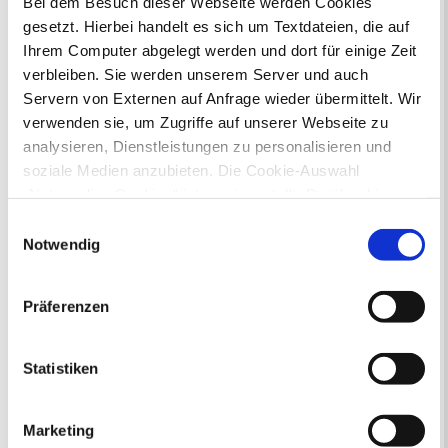
Bei dem Besuch dieser Webseite werden Cookies
gesetzt. Hierbei handelt es sich um Textdateien, die auf
Ihr Kontakt zur Stadtverwaltung
Ihrem Computer abgelegt werden und dort für einige Zeit
verbleiben. Sie werden unserem Server und auch
Servern von Externen auf Anfrage wieder übermittelt. Wir
verwenden sie, um Zugriffe auf unserer Webseite zu
analysieren, Dienstleistungen zu personalisieren und
soziale Medien anzubieten. Die Cookie-Auswahl
„Notwendige Cookies“ ist voreingestellt. Darüber hinaus
Online-Terminvergabe
gibt es Cookies und Dienstleister, die Daten in
Ausländerangelegenheiten
Einwilligungsauswahl
Drittländern (USA) mit unzureichendem
Beurkundung Vaterschaft, Sorge
Notwendig
und Unterhalt
Datenschutzniveau verarbeiten. Es besteht die Gefahr,
Gewerbeangelegenheiten
dass diese zu Kontroll- und Überwachungszwecken von
Präferenzen
Urkundenservice
anderen missbraucht werden, ohne dass Sie sich mit
Online-Service (Serviceportal)
einem Rechtsbehelf hiervor schützen können. Welche
Kontaktformular
Arten von Cookies genau gesetzt werden, wie lang sie
Statistiken
Öffnungszeiten
gespeichert werden, von wem sie gesetzt wurden und
E-Rechnung FAQ
wie Sie dies verhindern können, können Sie unter
Bürgerservice von A-Z
Marketing
„Details anzeigen“ erfahren oder der
Ausweisstatus