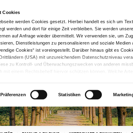
STARTSEITE
KONTAKT
STADTPLAN
PRESSE
KARRIERE
ÜBERSICH
t Cookies
seite werden Cookies gesetzt. Hierbei handelt es sich um Textd
gt werden und dort für einige Zeit verbleiben. Sie werden unse
rnen auf Anfrage wieder übermittelt. Wir verwenden sie, um Zugr
sieren, Dienstleistungen zu personalisieren und soziale Medien 
ndige Cookies“ ist voreingestellt. Darüber hinaus gibt es Cook
in Drittländern (USA) mit unzureichendem Datenschutzniveau vera
 diese zu Kontroll- und Überwachungszwecken von anderen miss
h mit einem Rechtsbehelf hiervor schützen können. Welche Art
den, wie lang sie gespeichert werden, von wem sie gesetzt wu
, können Sie unter „Details anzeigen“ erfahren oder der
tnehmen. Die von Ihnen getroffene Auswahl der gewünschten C
Präferenzen
Statistiken
Marketin
die Zukunft angepasst oder
widerrufen
werden.