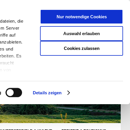
T
Nur notwendige Cookies
ateien, die
S/W - ANSICHT:
SCHRIFTGRÖßE:
rem Server
Auswahl erlauben
iffe auf
anzubieten.
Cookies zulassen
ies und
rbeiten. Es
braucht
en von
rden und wie
ookies kann
g
Details zeigen