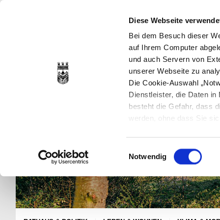
Diese Webseite verwende
Bei dem Besuch dieser Web
auf Ihrem Computer abgele
und auch Servern von Exte
unserer Webseite zu analy
Die Cookie-Auswahl „Notwe
Dienstleister, die Daten 
besteht die Gefahr, dass
werden, ohne dass Sie sic
Cookies genau gesetzt wer
Sie dies verhindern können
Einwilligungsauswahl
Datenschutzerklärung
en
Notwendig
jederzeit mit Wirkung für 