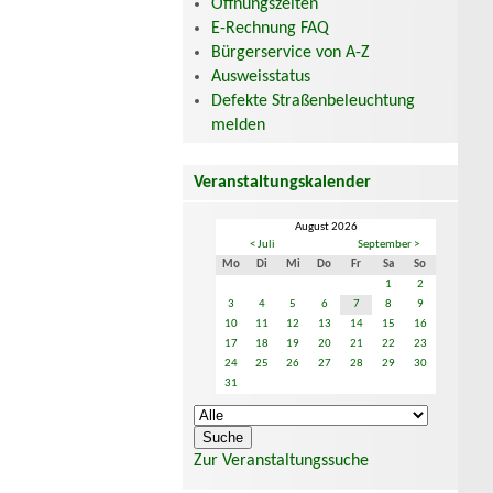
Öffnungszeiten
E-Rechnung FAQ
Bürgerservice von A-Z
Ausweisstatus
Defekte Straßenbeleuchtung
melden
Veranstaltungskalender
August 2026
< Juli
September >
Mo
Di
Mi
Do
Fr
Sa
So
1
2
3
4
5
6
7
8
9
10
11
12
13
14
15
16
17
18
19
20
21
22
23
24
25
26
27
28
29
30
31
Zur Veranstaltungssuche