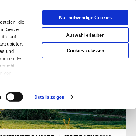
T
Nur notwendige Cookies
ateien, die
S/W - ANSICHT:
SCHRIFTGRÖßE:
rem Server
Auswahl erlauben
iffe auf
anzubieten.
Cookies zulassen
ies und
rbeiten. Es
braucht
en von
rden und wie
ookies kann
g
Details zeigen