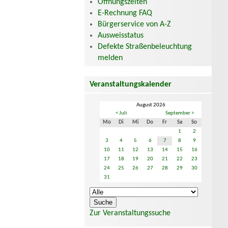
Öffnungszeiten
E-Rechnung FAQ
Bürgerservice von A-Z
Ausweisstatus
Defekte Straßenbeleuchtung
melden
Veranstaltungskalender
August 2026
< Juli
September >
Mo
Di
Mi
Do
Fr
Sa
So
1
2
3
4
5
6
7
8
9
10
11
12
13
14
15
16
17
18
19
20
21
22
23
24
25
26
27
28
29
30
31
Zur Veranstaltungssuche