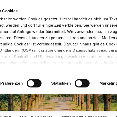
STARTSEITE
KONTAKT
STADTPLAN
PRESSE
KARRIERE
ÜBERSICH
t Cookies
seite werden Cookies gesetzt. Hierbei handelt es sich um Textd
gt werden und dort für einige Zeit verbleiben. Sie werden unse
rnen auf Anfrage wieder übermittelt. Wir verwenden sie, um Zugr
sieren, Dienstleistungen zu personalisieren und soziale Medien 
ndige Cookies“ ist voreingestellt. Darüber hinaus gibt es Cook
in Drittländern (USA) mit unzureichendem Datenschutzniveau vera
 diese zu Kontroll- und Überwachungszwecken von anderen miss
h mit einem Rechtsbehelf hiervor schützen können. Welche Art
den, wie lang sie gespeichert werden, von wem sie gesetzt wu
, können Sie unter „Details anzeigen“ erfahren oder der
tnehmen. Die von Ihnen getroffene Auswahl der gewünschten C
Präferenzen
Statistiken
Marketin
die Zukunft angepasst oder
widerrufen
werden.