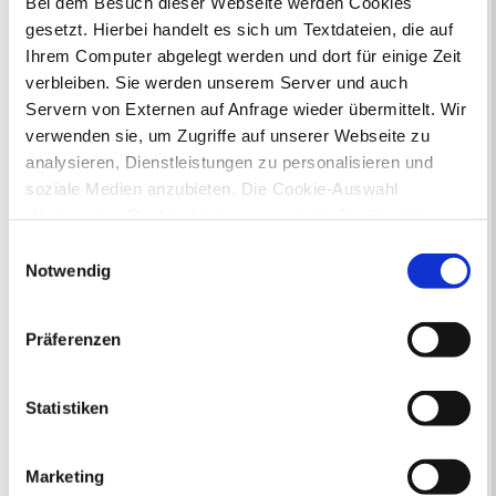
Bei dem Besuch dieser Webseite werden Cookies
gesetzt. Hierbei handelt es sich um Textdateien, die auf
Ihr Kontakt zur Stadtverwaltung
Ihrem Computer abgelegt werden und dort für einige Zeit
verbleiben. Sie werden unserem Server und auch
Servern von Externen auf Anfrage wieder übermittelt. Wir
verwenden sie, um Zugriffe auf unserer Webseite zu
analysieren, Dienstleistungen zu personalisieren und
soziale Medien anzubieten. Die Cookie-Auswahl
„Notwendige Cookies“ ist voreingestellt. Darüber hinaus
Online-Terminvergabe
gibt es Cookies und Dienstleister, die Daten in
Ausländerangelegenheiten
Einwilligungsauswahl
Drittländern (USA) mit unzureichendem
Beurkundung Vaterschaft, Sorge
Notwendig
und Unterhalt
Datenschutzniveau verarbeiten. Es besteht die Gefahr,
Gewerbeangelegenheiten
dass diese zu Kontroll- und Überwachungszwecken von
Präferenzen
Urkundenservice
anderen missbraucht werden, ohne dass Sie sich mit
Online-Service (Serviceportal)
einem Rechtsbehelf hiervor schützen können. Welche
Kontaktformular
Arten von Cookies genau gesetzt werden, wie lang sie
Statistiken
Öffnungszeiten
gespeichert werden, von wem sie gesetzt wurden und
E-Rechnung FAQ
wie Sie dies verhindern können, können Sie unter
Bürgerservice von A-Z
Marketing
„Details anzeigen“ erfahren oder der
Ausweisstatus