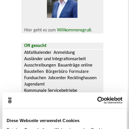
Hier geht es zum
Willkommensgruß
.
Oft gesucht
Abfallkalender
Anmeldung
Ausländer und Integrationsarbeit
Ausschreibungen
Bauanträge online
Baustellen
Bürgerbüro
Formulare
Fundsachen
Jobcenter Recklinghausen
Jugendamt
Kommunale Servicebetriebe
Kreis Recklinghausen
Notdienste
Ordnungsamt
Personalausweis
Rat und Ausschüsse
Reisepass
Stadtbibliothek
Ummeldung
Diese Webseite verwendet Cookies
Verkaufsoffene Sonntage