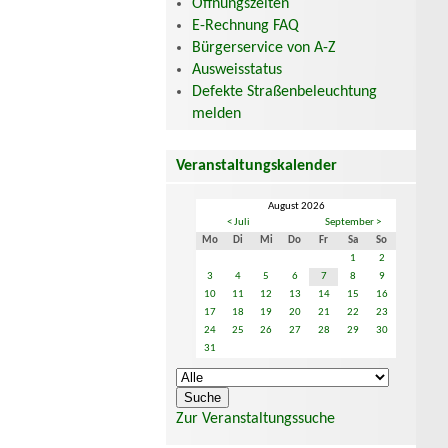
Öffnungszeiten
E-Rechnung FAQ
Bürgerservice von A-Z
Ausweisstatus
Defekte Straßenbeleuchtung
melden
Veranstaltungskalender
August 2026
< Juli
September >
Mo
Di
Mi
Do
Fr
Sa
So
1
2
3
4
5
6
7
8
9
10
11
12
13
14
15
16
17
18
19
20
21
22
23
24
25
26
27
28
29
30
31
Zur Veranstaltungssuche