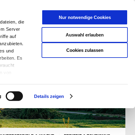
T
Nur notwendige Cookies
ateien, die
S/W - ANSICHT:
SCHRIFTGRÖßE:
rem Server
Auswahl erlauben
iffe auf
anzubieten.
Cookies zulassen
ies und
rbeiten. Es
braucht
en von
rden und wie
ookies kann
g
Details zeigen