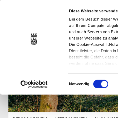
Diese Webseite verwende
Bei dem Besuch dieser Web
auf Ihrem Computer abgele
und auch Servern von Exte
unserer Webseite zu analy
Die Cookie-Auswahl „Notwe
Dienstleister, die Daten 
besteht die Gefahr, dass
werden, ohne dass Sie sic
Cookies genau gesetzt wer
Sie dies verhindern können
Einwilligungsauswahl
Datenschutzerklärung
en
Notwendig
jederzeit mit Wirkung für 