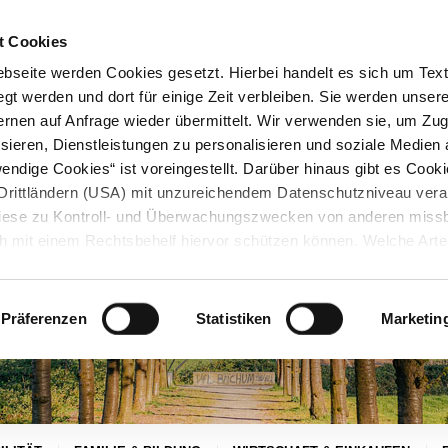
STARTSEITE
KONTAKT
STADTPLAN
PRESSE
KARRIERE
ÜBERSICH
t Cookies
seite werden Cookies gesetzt. Hierbei handelt es sich um Textd
gt werden und dort für einige Zeit verbleiben. Sie werden unse
rnen auf Anfrage wieder übermittelt. Wir verwenden sie, um Zugr
sieren, Dienstleistungen zu personalisieren und soziale Medien 
ndige Cookies“ ist voreingestellt. Darüber hinaus gibt es Cook
in Drittländern (USA) mit unzureichendem Datenschutzniveau vera
 diese zu Kontroll- und Überwachungszwecken von anderen miss
h mit einem Rechtsbehelf hiervor schützen können. Welche Art
den, wie lang sie gespeichert werden, von wem sie gesetzt wu
, können Sie unter „Details anzeigen“ erfahren oder der
tnehmen. Die von Ihnen getroffene Auswahl der gewünschten C
Präferenzen
Statistiken
Marketin
die Zukunft angepasst oder
widerrufen
werden.