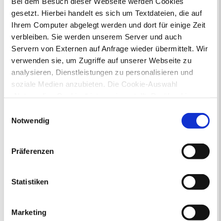
Bei dem Besuch dieser Webseite werden Cookies
gesetzt. Hierbei handelt es sich um Textdateien, die auf
Ihr Kontakt zur Stadtverwaltung
Ihrem Computer abgelegt werden und dort für einige Zeit
verbleiben. Sie werden unserem Server und auch
Servern von Externen auf Anfrage wieder übermittelt. Wir
verwenden sie, um Zugriffe auf unserer Webseite zu
analysieren, Dienstleistungen zu personalisieren und
soziale Medien anzubieten. Die Cookie-Auswahl
„Notwendige Cookies“ ist voreingestellt. Darüber hinaus
Online-Terminvergabe
gibt es Cookies und Dienstleister, die Daten in
Ausländerangelegenheiten
Einwilligungsauswahl
Drittländern (USA) mit unzureichendem
Beurkundung Vaterschaft, Sorge
Notwendig
und Unterhalt
Datenschutzniveau verarbeiten. Es besteht die Gefahr,
Gewerbeangelegenheiten
dass diese zu Kontroll- und Überwachungszwecken von
Präferenzen
Urkundenservice
anderen missbraucht werden, ohne dass Sie sich mit
Online-Service (Serviceportal)
einem Rechtsbehelf hiervor schützen können. Welche
Kontaktformular
Arten von Cookies genau gesetzt werden, wie lang sie
Statistiken
Öffnungszeiten
gespeichert werden, von wem sie gesetzt wurden und
E-Rechnung FAQ
wie Sie dies verhindern können, können Sie unter
Bürgerservice von A-Z
Marketing
„Details anzeigen“ erfahren oder der
Ausweisstatus