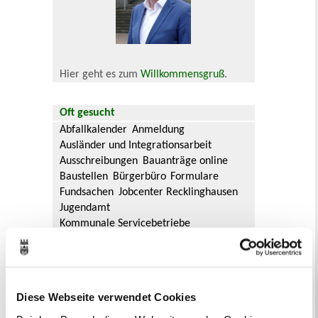
Hier geht es zum
Willkommensgruß
.
Oft gesucht
Abfallkalender
Anmeldung
Ausländer und Integrationsarbeit
Ausschreibungen
Bauanträge online
Baustellen
Bürgerbüro
Formulare
Fundsachen
Jobcenter Recklinghausen
Jugendamt
Kommunale Servicebetriebe
Kreis Recklinghausen
Notdienste
Ordnungsamt
Personalausweis
Rat und Ausschüsse
Reisepass
Stadtbibliothek
Ummeldung
Diese Webseite verwendet Cookies
Verkaufsoffene Sonntage