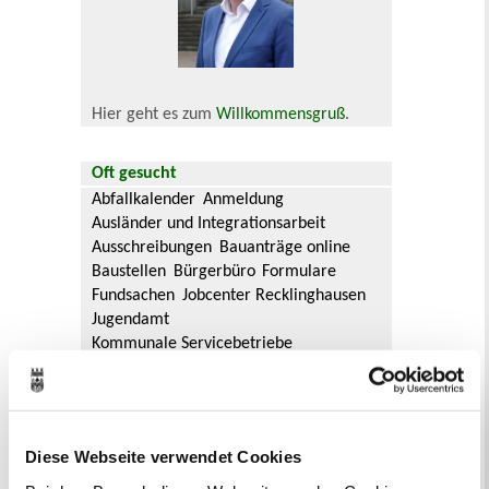
Hier geht es zum
Willkommensgruß
.
Oft gesucht
Abfallkalender
Anmeldung
Ausländer und Integrationsarbeit
Ausschreibungen
Bauanträge online
Baustellen
Bürgerbüro
Formulare
Fundsachen
Jobcenter Recklinghausen
Jugendamt
Kommunale Servicebetriebe
Kreis Recklinghausen
Notdienste
Ordnungsamt
Personalausweis
Rat und Ausschüsse
Reisepass
Stadtbibliothek
Ummeldung
Diese Webseite verwendet Cookies
Verkaufsoffene Sonntage