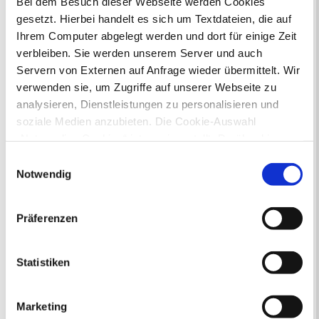
Bei dem Besuch dieser Webseite werden Cookies
gesetzt. Hierbei handelt es sich um Textdateien, die auf
Ihr Kontakt zur Stadtverwaltung
Ihrem Computer abgelegt werden und dort für einige Zeit
verbleiben. Sie werden unserem Server und auch
Servern von Externen auf Anfrage wieder übermittelt. Wir
verwenden sie, um Zugriffe auf unserer Webseite zu
analysieren, Dienstleistungen zu personalisieren und
soziale Medien anzubieten. Die Cookie-Auswahl
„Notwendige Cookies“ ist voreingestellt. Darüber hinaus
Online-Terminvergabe
gibt es Cookies und Dienstleister, die Daten in
Ausländerangelegenheiten
Einwilligungsauswahl
Drittländern (USA) mit unzureichendem
Beurkundung Vaterschaft, Sorge
Notwendig
und Unterhalt
Datenschutzniveau verarbeiten. Es besteht die Gefahr,
Gewerbeangelegenheiten
dass diese zu Kontroll- und Überwachungszwecken von
Präferenzen
Urkundenservice
anderen missbraucht werden, ohne dass Sie sich mit
Online-Service (Serviceportal)
einem Rechtsbehelf hiervor schützen können. Welche
Kontaktformular
Arten von Cookies genau gesetzt werden, wie lang sie
Statistiken
Öffnungszeiten
gespeichert werden, von wem sie gesetzt wurden und
E-Rechnung FAQ
wie Sie dies verhindern können, können Sie unter
Bürgerservice von A-Z
Marketing
„Details anzeigen“ erfahren oder der
Ausweisstatus