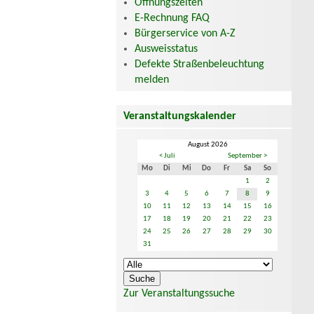
Öffnungszeiten
E-Rechnung FAQ
Bürgerservice von A-Z
Ausweisstatus
Defekte Straßenbeleuchtung
melden
Veranstaltungskalender
August 2026
< Juli
September >
Mo
Di
Mi
Do
Fr
Sa
So
1
2
3
4
5
6
7
8
9
10
11
12
13
14
15
16
17
18
19
20
21
22
23
24
25
26
27
28
29
30
31
Zur Veranstaltungssuche