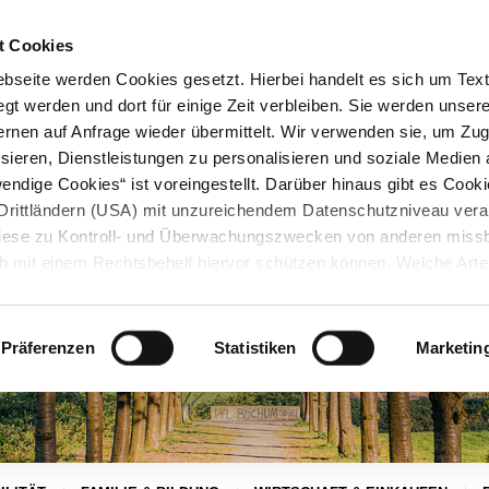
STARTSEITE
KONTAKT
STADTPLAN
PRESSE
KARRIERE
ÜBERSICH
t Cookies
seite werden Cookies gesetzt. Hierbei handelt es sich um Textd
gt werden und dort für einige Zeit verbleiben. Sie werden unse
rnen auf Anfrage wieder übermittelt. Wir verwenden sie, um Zugr
sieren, Dienstleistungen zu personalisieren und soziale Medien 
ndige Cookies“ ist voreingestellt. Darüber hinaus gibt es Cook
in Drittländern (USA) mit unzureichendem Datenschutzniveau vera
 diese zu Kontroll- und Überwachungszwecken von anderen miss
h mit einem Rechtsbehelf hiervor schützen können. Welche Art
den, wie lang sie gespeichert werden, von wem sie gesetzt wu
, können Sie unter „Details anzeigen“ erfahren oder der
tnehmen. Die von Ihnen getroffene Auswahl der gewünschten C
Präferenzen
Statistiken
Marketin
die Zukunft angepasst oder
widerrufen
werden.