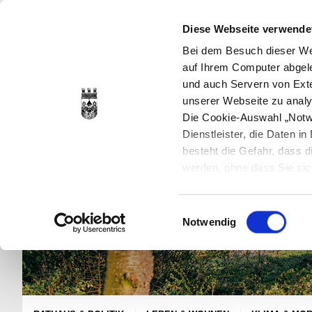
Diese Webseite verwende
Bei dem Besuch dieser Web
auf Ihrem Computer abgele
und auch Servern von Exte
unserer Webseite zu analy
Die Cookie-Auswahl „Notwe
Dienstleister, die Daten 
besteht die Gefahr, dass
werden, ohne dass Sie sic
Cookies genau gesetzt wer
Sie dies verhindern können
Einwilligungsauswahl
Datenschutzerklärung
en
Notwendig
jederzeit mit Wirkung für 