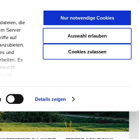
T
Nur notwendige Cookies
ateien, die
S/W - ANSICHT:
SCHRIFTGRÖßE:
rem Server
Auswahl erlauben
iffe auf
anzubieten.
Cookies zulassen
ies und
rbeiten. Es
braucht
en von
rden und wie
ookies kann
g
Details zeigen