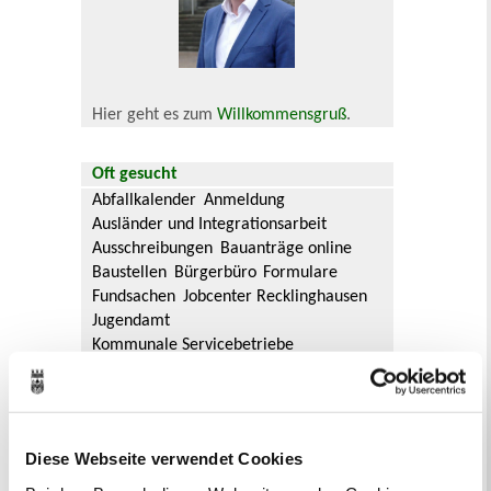
Hier geht es zum
Willkommensgruß
.
Oft gesucht
Abfallkalender
Anmeldung
Ausländer und Integrationsarbeit
Ausschreibungen
Bauanträge online
Baustellen
Bürgerbüro
Formulare
Fundsachen
Jobcenter Recklinghausen
Jugendamt
Kommunale Servicebetriebe
Kreis Recklinghausen
Notdienste
Ordnungsamt
Personalausweis
Rat und Ausschüsse
Reisepass
Stadtbibliothek
Ummeldung
Diese Webseite verwendet Cookies
Verkaufsoffene Sonntage