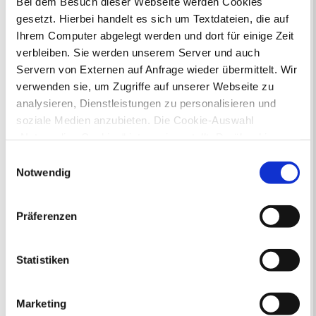
Bei dem Besuch dieser Webseite werden Cookies
gesetzt. Hierbei handelt es sich um Textdateien, die auf
Ihr Kontakt zur Stadtverwaltung
Ihrem Computer abgelegt werden und dort für einige Zeit
verbleiben. Sie werden unserem Server und auch
Servern von Externen auf Anfrage wieder übermittelt. Wir
verwenden sie, um Zugriffe auf unserer Webseite zu
analysieren, Dienstleistungen zu personalisieren und
soziale Medien anzubieten. Die Cookie-Auswahl
„Notwendige Cookies“ ist voreingestellt. Darüber hinaus
Online-Terminvergabe
gibt es Cookies und Dienstleister, die Daten in
Ausländerangelegenheiten
Einwilligungsauswahl
Drittländern (USA) mit unzureichendem
Beurkundung Vaterschaft, Sorge
Notwendig
und Unterhalt
Datenschutzniveau verarbeiten. Es besteht die Gefahr,
Gewerbeangelegenheiten
dass diese zu Kontroll- und Überwachungszwecken von
Präferenzen
Urkundenservice
anderen missbraucht werden, ohne dass Sie sich mit
Online-Service (Serviceportal)
einem Rechtsbehelf hiervor schützen können. Welche
Kontaktformular
Arten von Cookies genau gesetzt werden, wie lang sie
Statistiken
Öffnungszeiten
gespeichert werden, von wem sie gesetzt wurden und
E-Rechnung FAQ
wie Sie dies verhindern können, können Sie unter
Bürgerservice von A-Z
Marketing
„Details anzeigen“ erfahren oder der
Ausweisstatus