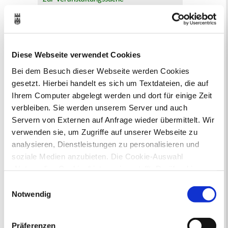
Bürgerbeteiligung
Online-Beteiligungsportal der
Diese Webseite verwendet Cookies
Stadtverwaltung
Bei dem Besuch dieser Webseite werden Cookies
Bauleitplanung: Für Bürger*innen gibt
gesetzt. Hierbei handelt es sich um Textdateien, die auf
es Möglichkeiten, sich an
Ihrem Computer abgelegt werden und dort für einige Zeit
Bebauungsplänen und Änderungen zum
verbleiben. Sie werden unserem Server und auch
Flächennutzungsplan zu beteiligen.
Servern von Externen auf Anfrage wieder übermittelt. Wir
verwenden sie, um Zugriffe auf unserer Webseite zu
Aktuelle Bürgerbeteiligungen zu
analysieren, Dienstleistungen zu personalisieren und
Bebauungsplänen finden Sie hier.
soziale Medien anzubieten. Die Cookie-Auswahl
„Notwendige Cookies“ ist voreingestellt. Darüber hinaus
Aktuelle Bürgerbeteiligungen zu
gibt es Cookies und Dienstleister, die Daten in
Flächennutzungsplan-Änderungen finden
Einwilligungsauswahl
Drittländern (USA) mit unzureichendem
Sie hier.
Notwendig
Datenschutzniveau verarbeiten. Es besteht die Gefahr,
dass diese zu Kontroll- und Überwachungszwecken von
Lebenslagen
Präferenzen