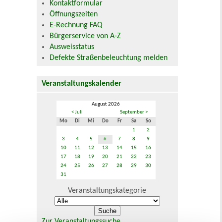
Kontaktformular
Öffnungszeiten
E-Rechnung FAQ
Bürgerservice von A-Z
Ausweisstatus
Defekte Straßenbeleuchtung melden
Veranstaltungskalender
August 2026
< Juli
September >
Mo
Di
Mi
Do
Fr
Sa
So
1
2
3
4
5
6
7
8
9
10
11
12
13
14
15
16
17
18
19
20
21
22
23
24
25
26
27
28
29
30
31
Veranstaltungskategorie
Zur Veranstaltungssuche