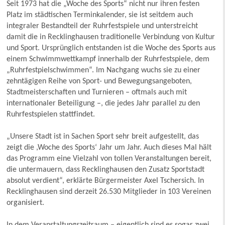
Seit 1973 hat die „Woche des Sports“ nicht nur ihren festen
Platz im städtischen Terminkalender, sie ist seitdem auch
integraler Bestandteil der Ruhrfestspiele und unterstreicht
damit die in Recklinghausen traditionelle Verbindung von Kultur
und Sport. Ursprünglich entstanden ist die Woche des Sports aus
einem Schwimmwettkampf innerhalb der Ruhrfestspiele, dem
„Ruhrfestpielschwimmen“. Im Nachgang wuchs sie zu einer
zehntägigen Reihe von Sport- und Bewegungsangeboten,
Stadtmeisterschaften und Turnieren – oftmals auch mit
internationaler Beteiligung –, die jedes Jahr parallel zu den
Ruhrfestspielen stattfindet.
„Unsere Stadt ist in Sachen Sport sehr breit aufgestellt, das
zeigt die ,Woche des Sports‘ Jahr um Jahr. Auch dieses Mal hält
das Programm eine Vielzahl von tollen Veranstaltungen bereit,
die untermauern, dass Recklinghausen den Zusatz Sportstadt
absolut verdient“, erklärte Bürgermeister Axel Tschersich. In
Recklinghausen sind derzeit 26.530 Mitglieder in 103 Vereinen
organisiert.
In dem Veranstaltungszeitraum – eigentlich sind es sogar zwei