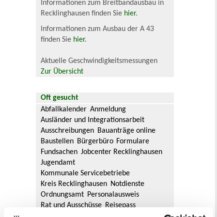
Informationen zum Breitbandausbau in
Recklinghausen finden Sie
hier
.
Informationen zum Ausbau der A 43
finden Sie
hier
.
Aktuelle Geschwindigkeitsmessungen
Zur Übersicht
Oft gesucht
Abfallkalender
Anmeldung
Ausländer und Integrationsarbeit
Ausschreibungen
Bauanträge online
Baustellen
Bürgerbüro
Formulare
Fundsachen
Jobcenter Recklinghausen
Jugendamt
Kommunale Servicebetriebe
Kreis Recklinghausen
Notdienste
Ordnungsamt
Personalausweis
Rat und Ausschüsse
Reisepass
Stadtbibliothek
Ummeldung