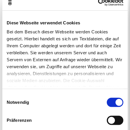
Verkaufsoffene Sonntage
Diese Webseite verwendet Cookies
Ihr Kontakt zur Stadtverwaltung
Bei dem Besuch dieser Webseite werden Cookies
gesetzt. Hierbei handelt es sich um Textdateien, die auf
Ihrem Computer abgelegt werden und dort für einige Zeit
verbleiben. Sie werden unserem Server und auch
Servern von Externen auf Anfrage wieder übermittelt. Wir
verwenden sie, um Zugriffe auf unserer Webseite zu
Online-Terminvergabe
analysieren, Dienstleistungen zu personalisieren und
Ausländerangelegenheiten
soziale Medien anzubieten. Die Cookie-Auswahl
Beurkundung Vaterschaft, Sorge
„Notwendige Cookies“ ist voreingestellt. Darüber hinaus
und Unterhalt
gibt es Cookies und Dienstleister, die Daten in
Gewerbeangelegenheiten
Einwilligungsauswahl
Drittländern (USA) mit unzureichendem
Notwendig
Urkundenservice
Datenschutzniveau verarbeiten. Es besteht die Gefahr,
Online-Service (Serviceportal)
Kontaktformular
dass diese zu Kontroll- und Überwachungszwecken von
Präferenzen
Öffnungszeiten
anderen missbraucht werden, ohne dass Sie sich mit
E-Rechnung FAQ
einem Rechtsbehelf hiervor schützen können. Welche