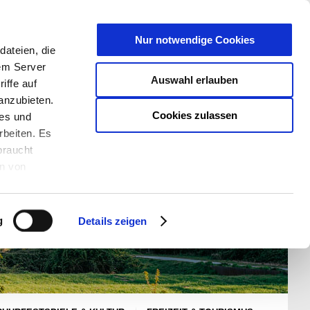
T
Nur notwendige Cookies
ateien, die
S/W - ANSICHT:
SCHRIFTGRÖßE:
rem Server
Auswahl erlauben
iffe auf
anzubieten.
Cookies zulassen
ies und
rbeiten. Es
braucht
en von
rden und wie
ookies kann
g
Details zeigen