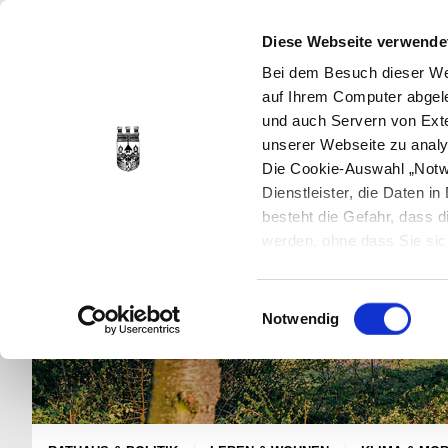
Diese Webseite verwende
Bei dem Besuch dieser Web
auf Ihrem Computer abgele
und auch Servern von Exte
unserer Webseite zu analy
Die Cookie-Auswahl „Notwe
Dienstleister, die Daten 
besteht die Gefahr, dass
werden, ohne dass Sie sic
Cookies genau gesetzt wer
Sie dies verhindern können
Einwilligungsauswahl
Datenschutzerklärung
en
Notwendig
jederzeit mit Wirkung für 