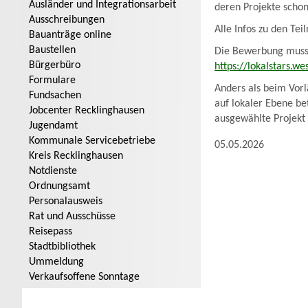
Ausländer und Integrationsarbeit
deren Projekte schon
Ausschreibungen
Alle Infos zu den T
Bauanträge online
Baustellen
Die Bewerbung muss 
Bürgerbüro
https://lokalstars.
Formulare
Anders als beim Vor
Fundsachen
auf lokaler Ebene be
Jobcenter Recklinghausen
ausgewählte Projekt 
Jugendamt
Kommunale Servicebetriebe
05.05.2026
Kreis Recklinghausen
Notdienste
Ordnungsamt
Personalausweis
Rat und Ausschüsse
Reisepass
Stadtbibliothek
Ummeldung
Verkaufsoffene Sonntage