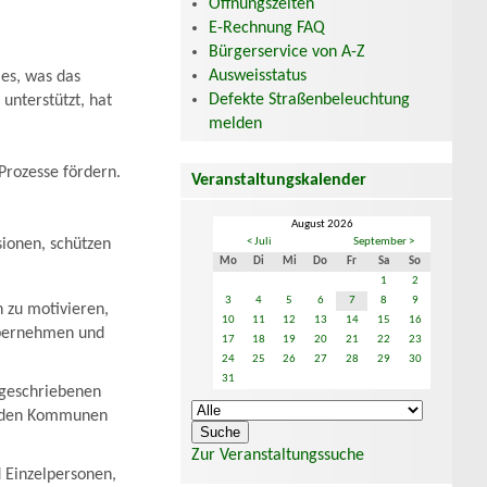
Öffnungszeiten
E-Rechnung FAQ
Bürgerservice von A-Z
Ausweisstatus
les, was das
Defekte Straßenbeleuchtung
nterstützt, hat
melden
Prozesse fördern.
Veranstaltungskalender
August 2026
< Juli
September >
sionen, schützen
Mo
Di
Mi
Do
Fr
Sa
So
1
2
3
4
5
6
7
8
9
n zu motivieren,
10
11
12
13
14
15
16
übernehmen und
17
18
19
20
21
22
23
24
25
26
27
28
29
30
31
sgeschriebenen
enden Kommunen
Zur Veranstaltungssuche
 Einzelpersonen,