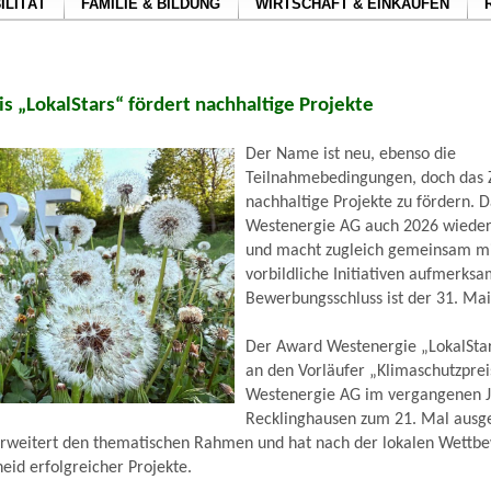
ILITÄT
FAMILIE & BILDUNG
WIRTSCHAFT & EINKAUFEN
s „LokalStars“ fördert nachhaltige Projekte
Der Name ist neu, ebenso die
Teilnahmebedingungen, doch das Zi
nachhaltige Projekte zu fördern. D
Westenergie AG auch 2026 wieder 
und macht zugleich gemeinsam mit
vorbildliche Initiativen aufmerksa
Bewerbungsschluss ist der 31. Mai
Der Award Westenergie „LokalStar
an den Vorläufer „Klimaschutzprei
Westenergie AG im vergangenen J
Recklinghausen zum 21. Mal ausge
rweitert den thematischen Rahmen und hat nach der lokalen Wettb
eid erfolgreicher Projekte.