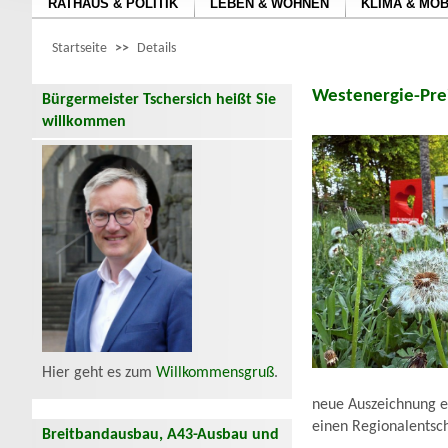
RATHAUS & POLITIK
LEBEN & WOHNEN
KLIMA & MOB
Startseite
>>
Details
Westenergie-Prei
Bürgermeister Tschersich heißt Sie
willkommen
Hier geht es zum
Willkommensgruß
.
neue Auszeichnung e
einen Regionalentsch
Breitbandausbau, A43-Ausbau und