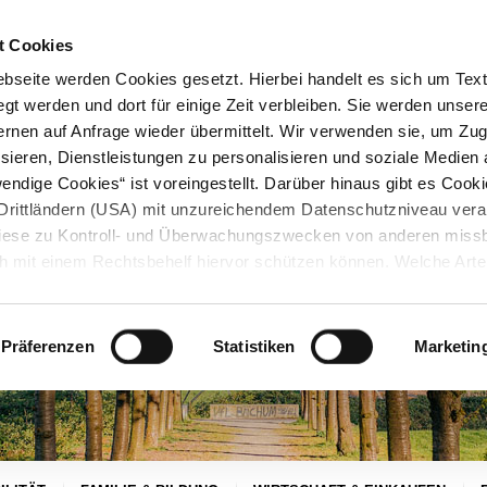
STARTSEITE
KONTAKT
STADTPLAN
PRESSE
KARRIERE
ÜBERSICH
t Cookies
seite werden Cookies gesetzt. Hierbei handelt es sich um Textd
gt werden und dort für einige Zeit verbleiben. Sie werden unse
rnen auf Anfrage wieder übermittelt. Wir verwenden sie, um Zugr
sieren, Dienstleistungen zu personalisieren und soziale Medien 
ndige Cookies“ ist voreingestellt. Darüber hinaus gibt es Cook
in Drittländern (USA) mit unzureichendem Datenschutzniveau vera
 diese zu Kontroll- und Überwachungszwecken von anderen miss
h mit einem Rechtsbehelf hiervor schützen können. Welche Art
den, wie lang sie gespeichert werden, von wem sie gesetzt wu
, können Sie unter „Details anzeigen“ erfahren oder der
tnehmen. Die von Ihnen getroffene Auswahl der gewünschten C
Präferenzen
Statistiken
Marketin
die Zukunft angepasst oder
widerrufen
werden.