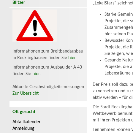
Blitzer
„LokalStars“ zeichne
Starke Gemein
Projekte, die s
Zusammengehör
hier seinen Pla
Bewusster Ko
Projekte, die 
Informationen zum Breitbandausbau
Sie zeigen, wi
in Recklinghausen finden Sie
hier
.
Gesunde Natur
Projekte, die 
Informationen zum Ausbau der A 43
Lebensräume u
finden Sie
hier
.
Der Preis soll dazu 
Aktuelle Geschwindigkeitsmessungen
zu vernetzen und zu
Zur Übersicht
aktiv werden – für d
Die Stadt Recklingh
Oft gesucht
Wettbewerb bemüht. 
mit ihren Projekten
Abfallkalender
Anmeldung
Teilnehmen können V