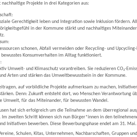
t nachhaltige Projekte in drei Kategorien aus:
schaft:
oziale Gerechtigkeit leben und Integration sowie Inklusion fördern. Al
igkeitsgefühl in der Kommune stärkt und nachhaltiges Miteinander u
tz.
nsum:
Ressourcen schonen, Abfall vermeiden oder Recycling- und Upcycling-
e bewusstes Konsumverhalten im Alltag funktioniert.
:
aktiv Umwelt- und Klimaschutz vorantreiben. Sie reduzieren CO₂-Emis
nd Arten und stärken das Umweltbewusstsein in der Kommune.
beitragen, auf vorbildliche Projekte aufmerksam zu machen, Initiative
 stärken. Denn: Zukunft entsteht dort, wo Menschen Verantwortung 
ie Umwelt, für das Miteinander, für bewussten Wandel.
ausen hat sich erfolgreich um die Teilnahme an dem überregional au
Im zweiten Schritt können sich nun Bürger*innen in den teilnehm
 und Initiativen bewerben. Diese Bewerbungsphase endet am 31. Mai.
ereine, Schulen, Kitas, Unternehmen, Nachbarschaften, Gruppen und