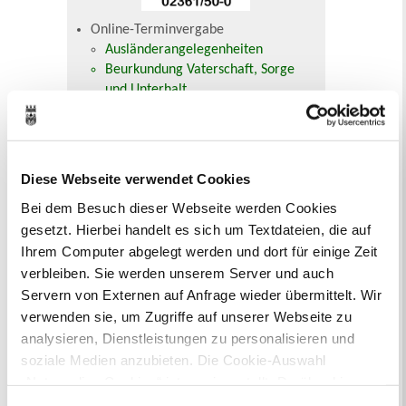
Online-Terminvergabe
Ausländerangelegenheiten
Beurkundung Vaterschaft, Sorge
und Unterhalt
Gewerbeangelegenheiten
Urkundenservice
Online-Service (Serviceportal)
Kontaktformular
Diese Webseite verwendet Cookies
Öffnungszeiten
Bei dem Besuch dieser Webseite werden Cookies
E-Rechnung FAQ
gesetzt. Hierbei handelt es sich um Textdateien, die auf
Bürgerservice von A-Z
Ausweisstatus
Ihrem Computer abgelegt werden und dort für einige Zeit
Defekte Straßenbeleuchtung melden
verbleiben. Sie werden unserem Server und auch
Servern von Externen auf Anfrage wieder übermittelt. Wir
verwenden sie, um Zugriffe auf unserer Webseite zu
Veranstaltungskalender
analysieren, Dienstleistungen zu personalisieren und
August 2026
soziale Medien anzubieten. Die Cookie-Auswahl
< Juli
September >
„Notwendige Cookies“ ist voreingestellt. Darüber hinaus
Mo
Di
Mi
Do
Fr
Sa
So
gibt es Cookies und Dienstleister, die Daten in
1
2