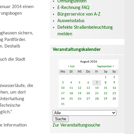
Öffnungszeiten
anuar 2014 einen
E-Rechnung FAQ
ärungsbogen
Bürgerservice von A-Z
Ausweisstatus
Defekte Straßenbeleuchtung
nghausen sichern,
melden
g Pantförder.
n. Deshalb
Veranstaltungskalender
uch die Stadt
August 2026
< Juli
September >
Mo
Di
Mi
Do
Fr
Sa
So
1
2
3
4
5
6
7
8
9
zwasserläufe, die
10
11
12
13
14
15
16
ehen, um dort
17
18
19
20
21
22
23
Unterhaltung
24
25
26
27
28
29
30
31
 Technische
glich.“
Zur Veranstaltungssuche
ie Information