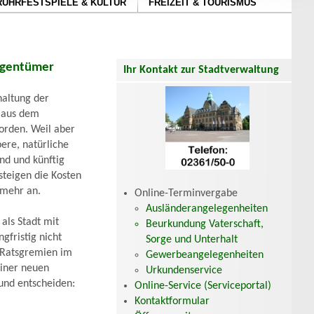
RUHRFESTSPIELE & KULTUR
FREIZEIT & TOURISMUS
igentümer
Ihr Kontakt zur Stadtverwaltung
haltung der
g aus dem
orden. Weil aber
ere, natürliche
d und künftig
steigen die Kosten
 mehr an.
Online-Terminvergabe
Ausländerangelegenheiten
als Stadt mit
Beurkundung Vaterschaft,
gfristig nicht
Sorge und Unterhalt
 Ratsgremien im
Gewerbeangelegenheiten
einer neuen
Urkundenservice
und entscheiden:
Online-Service (Serviceportal)
.
Kontaktformular