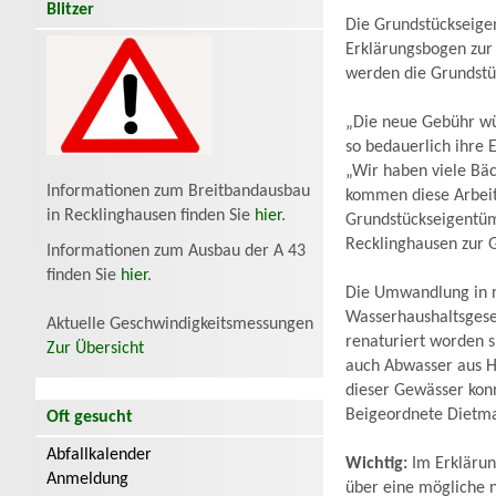
Blitzer
Die Grundstückseige
Erklärungsbogen zur
werden die Grundstü
„Die neue Gebühr wü
so bedauerlich ihre 
„Wir haben viele Bäc
Informationen zum Breitbandausbau
kommen diese Arbeite
in Recklinghausen finden Sie
hier
.
Grundstückseigentüm
Recklinghausen zur 
Informationen zum Ausbau der A 43
finden Sie
hier
.
Die Umwandlung in n
Wasserhaushaltsgese
Aktuelle Geschwindigkeitsmessungen
renaturiert worden s
Zur Übersicht
auch Abwasser aus Ha
dieser Gewässer konn
Beigeordnete Dietmar
Oft gesucht
Abfallkalender
Wichtig:
Im Erklärung
Anmeldung
über eine mögliche 