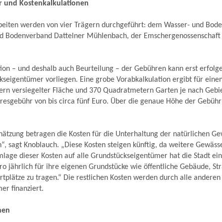
r und Kostenkalkulationen
beiten werden von vier Trägern durchgeführt: dem Wasser- und Bod
d Bodenverband Dattelner Mühlenbach, der Emschergenossenschaft 
ion – und deshalb auch Beurteilung – der Gebühren kann erst erfolg
seigentümer vorliegen. Eine grobe Vorabkalkulation ergibt für eine
rn versiegelter Fläche und 370 Quadratmetern Garten je nach Gebi
resgebühr von bis circa fünf Euro. Über die genaue Höhe der Gebühr
hätzung betragen die Kosten für die Unterhaltung der natürlichen Ge
h“, sagt Knoblauch. „Diese Kosten steigen künftig, da weitere Gewäss
lage dieser Kosten auf alle Grundstückseigentümer hat die Stadt ein
ro jährlich für ihre eigenen Grundstücke wie öffentliche Gebäude, St
tplätze zu tragen.“ Die restlichen Kosten werden durch alle anderen
r finanziert.
nen