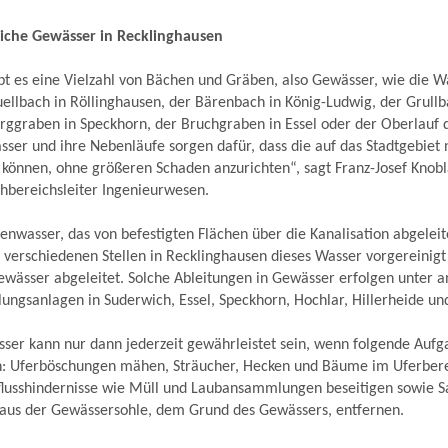
liche Gewässer in Recklinghausen
bt es eine Vielzahl von Bächen und Gräben, also Gewässer, wie die 
ellbach in Röllinghausen, der Bärenbach in König-Ludwig, der Grullb
rggraben in Speckhorn, der Bruchgraben in Essel oder der Oberlauf 
ser und ihre Nebenläufe sorgen dafür, dass die auf das Stadtgebie
 können, ohne größeren Schaden anzurichten“, sagt Franz-Josef Knob
chbereichsleiter Ingenieurwesen.
genwasser, das von befestigten Flächen über die Kanalisation abgelei
n verschiedenen Stellen in Recklinghausen dieses Wasser vorgereinigt
Gewässer abgeleitet. Solche Ableitungen in Gewässer erfolgen unter
gsanlagen in Suderwich, Essel, Speckhorn, Hochlar, Hillerheide un
ser kann nur dann jederzeit gewährleistet sein, wenn folgende Auf
: Uferböschungen mähen, Sträucher, Hecken und Bäume im Uferber
flusshindernisse wie Müll und Laubansammlungen beseitigen sowie S
us der Gewässersohle, dem Grund des Gewässers, entfernen.