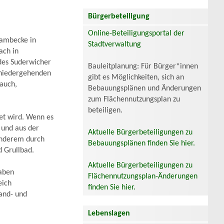
Bürgerbeteiligung
Online-Beteiligungsportal der
Wambecke in
Stadtverwaltung
ach in
des Suderwicher
Bauleitplanung: Für Bürger*innen
t niedergehenden
gibt es Möglichkeiten, sich an
lauch,
Bebauungsplänen und Änderungen
zum Flächennutzungsplan zu
beteiligen.
tet wird. Wenn es
 und aus der
Aktuelle Bürgerbeteiligungen zu
 anderem durch
Bebauungsplänen finden Sie hier.
d Grullbad.
Aktuelle Bürgerbeteiligungen zu
gaben
Flächennutzungsplan-Änderungen
eich
finden Sie hier.
and- und
Lebenslagen