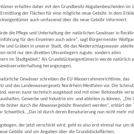
ntümer erhalten daher mit den Grundbesitz-Abgabenbescheiden im J
 Ermittlung der Flächen für eine mögliche neue Gebühr. In dem Erkl
ckseigentümer auch umfassend über die neue Gebühr informiert.
rde die Pflege und Unterhaltung der natürlichen Gewässer in Reckli
Einführung für den Einzelnen auch wäre“, sagt Bürgermeister Wolfgan
he und Gräben in unserer Stadt, die das Niederschlagswasser ableite
n nicht nur den direkten Uferanliegern zugute, sondern allen
ern im Stadtgebiet.“ Als Grundstückseigentümerin werde natürlich a
Gewässerunterhaltung herangezogen.
atürliche Gewässer schreiben die EU-Wasserrahmenrichtlinie, das
tz und das Landeswassergesetz Nordrhein-Westfalen vor. Die Schmut
ind, waren zuvor technisch ausgebaut und mit einer Betonsohle vers
ushalten, Gewerbe und Industrie ein- und ableiten zu können. „Die 
te bisher durch die Abwassergebühr finanziert werden“, erklärt der
 Schwetlick. „Das ist durch deren Renaturierung nun nicht mehr mö
sbogen, der jetzt verschickt wird, geht es also erst einmal nur um d
neue Gebühr und um Angaben über die Grundstücksflächen.