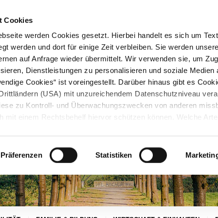
STARTSEITE
KONTAKT
STADTPLAN
PRESSE
KARRIERE
ÜBERSICH
t Cookies
seite werden Cookies gesetzt. Hierbei handelt es sich um Textd
gt werden und dort für einige Zeit verbleiben. Sie werden unse
rnen auf Anfrage wieder übermittelt. Wir verwenden sie, um Zugr
sieren, Dienstleistungen zu personalisieren und soziale Medien 
ndige Cookies“ ist voreingestellt. Darüber hinaus gibt es Cook
in Drittländern (USA) mit unzureichendem Datenschutzniveau vera
 diese zu Kontroll- und Überwachungszwecken von anderen miss
h mit einem Rechtsbehelf hiervor schützen können. Welche Art
den, wie lang sie gespeichert werden, von wem sie gesetzt wu
, können Sie unter „Details anzeigen“ erfahren oder der
tnehmen. Die von Ihnen getroffene Auswahl der gewünschten C
Präferenzen
Statistiken
Marketin
die Zukunft angepasst oder
widerrufen
werden.