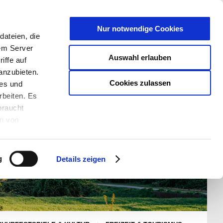
T
Nur notwendige Cookies
ateien, die
S/W - ANSICHT:
SCHRIFTGRÖßE:
rem Server
Auswahl erlauben
iffe auf
anzubieten.
Cookies zulassen
ies und
rbeiten. Es
braucht
en von
rden und wie
ookies kann
g
Details zeigen