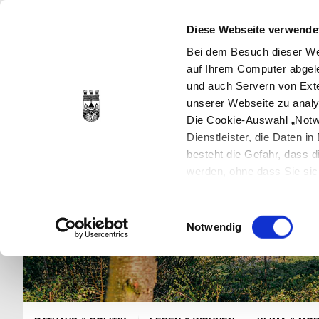
Diese Webseite verwende
Bei dem Besuch dieser Web
auf Ihrem Computer abgele
und auch Servern von Exte
unserer Webseite zu analy
Die Cookie-Auswahl „Notwe
Dienstleister, die Daten 
besteht die Gefahr, dass
werden, ohne dass Sie sic
Cookies genau gesetzt wer
Sie dies verhindern können
Einwilligungsauswahl
Datenschutzerklärung
en
Notwendig
jederzeit mit Wirkung für 