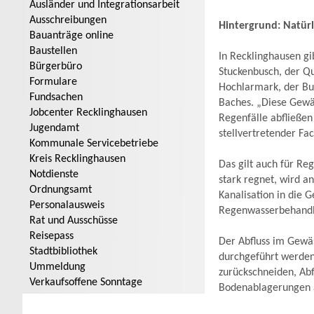
Ausländer und Integrationsarbeit
Ausschreibungen
Hintergrund: Natür
Bauanträge online
Baustellen
In Recklinghausen gi
Bürgerbüro
Stuckenbusch, der Qu
Formulare
Hochlarmark, der Bu
Fundsachen
Baches. „Diese Gewäs
Jobcenter Recklinghausen
Regenfälle abfließen
Jugendamt
stellvertretender Fa
Kommunale Servicebetriebe
Kreis Recklinghausen
Das gilt auch für Re
Notdienste
stark regnet, wird a
Ordnungsamt
Kanalisation in die 
Personalausweis
Regenwasserbehandlun
Rat und Ausschüsse
Reisepass
Der Abfluss im Gewäs
Stadtbibliothek
durchgeführt werden
Ummeldung
zurückschneiden, Ab
Verkaufsoffene Sonntage
Bodenablagerungen a