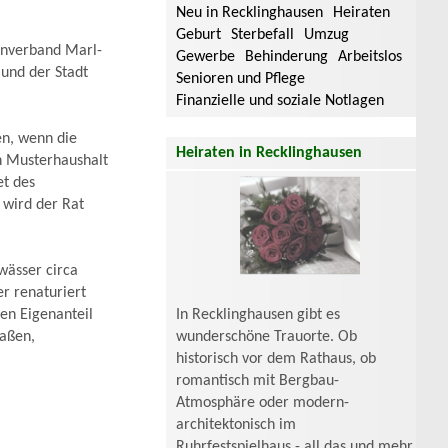
Neu in Recklinghausen
Heiraten
Geburt
Sterbefall
Umzug
enverband Marl-
Gewerbe
Behinderung
Arbeitslos
und der Stadt
Senioren und Pflege
Finanzielle und soziale Notlagen
en, wenn die
Heiraten in Recklinghausen
n Musterhaushalt
et des
 wird der Rat
wässer circa
er renaturiert
en Eigenanteil
In Recklinghausen gibt es
raßen,
wunderschöne Trauorte. Ob
historisch vor dem Rathaus, ob
romantisch mit Bergbau-
Atmosphäre oder modern-
architektonisch im
Ruhrfestspielhaus - all das und mehr