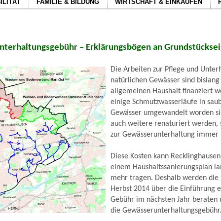
ILITÄT
FAMILIE & BILDUNG
WIRTSCHAFT & EINKAUFEN
terhaltungsgebühr – Erklärungsbögen an Grundstückse
Die Arbeiten zur Pflege und Unter
natürlichen Gewässer sind bislan
allgemeinen Haushalt finanziert w
einige Schmutzwasserläufe in saub
Gewässer umgewandelt worden sin
auch weitere renaturiert werden, 
zur Gewässerunterhaltung immer
Diese Kosten kann Recklinghausen 
einem Haushaltssanierungsplan lan
mehr tragen. Deshalb werden die
Herbst 2014 über die Einführung 
Gebühr im nächsten Jahr beraten 
die Gewässerunterhaltungsgebühr