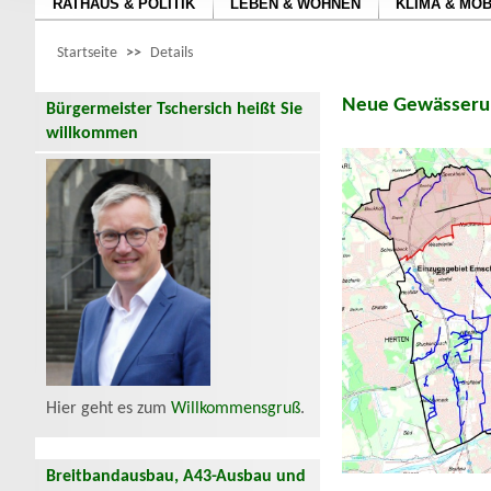
RATHAUS & POLITIK
LEBEN & WOHNEN
KLIMA & MOB
Startseite
>>
Details
Neue Gewässerun
Bürgermeister Tschersich heißt Sie
willkommen
Hier geht es zum
Willkommensgruß
.
Breitbandausbau, A43-Ausbau und